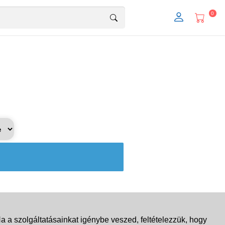
0
 a szolgáltatásainkat igénybe veszed, feltételezzük, hogy