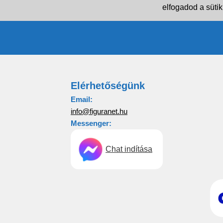
elfogadod a sütik
Elérhetőségünk
Email:
info@figuranet.hu
Messenger:
Chat indítása