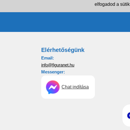
elfogadod a sütik
Elérhetőségünk
Email:
info@figuranet.hu
Messenger:
Chat indítása