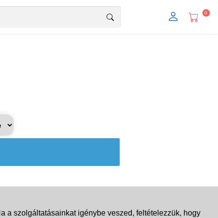
0
 a szolgáltatásainkat igénybe veszed, feltételezzük, hogy