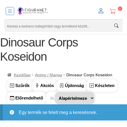
0
Dinosaur Corps
Koseidon
Kezdőlap
Anime / Manga
Dinosaur Corps Koseidon
Szűrők
Akciós
Újdonság
Készleten
Előrendelhető
Egy termék se felelt meg a keresésnek.