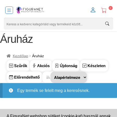
0
Áruház
Kezdőlap
Áruház
Szűrők
Akciós
Újdonság
Készleten
Előrendelhető
Egy termék se felelt meg a keresésnek.
A FiguraNet webshop sütiket (cookie-kat) használ annak