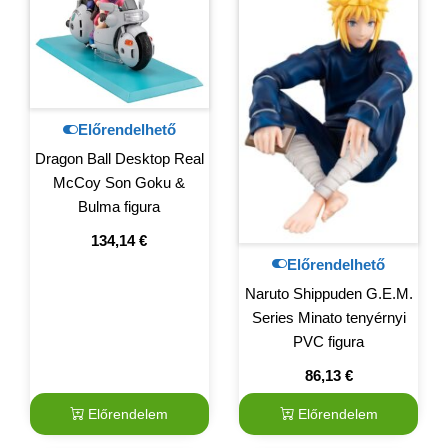
Előrendelhető
Dragon Ball Desktop Real
McCoy Son Goku &
Bulma figura
134,14
€
Előrendelhető
Naruto Shippuden G.E.M.
Series Minato tenyérnyi
PVC figura
86,13
€
Előrendelem
Előrendelem