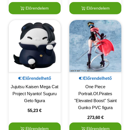
Előrendelem
Előrendelem
Előrendelhető
Előrendelhető
Jujutsu Kaisen Mega Cat
One Piece
Project Nyanto! Suguru
Portrait.Of.Pirates
Geto figura
"Elevated Boost" Saint
Gunko PVC figura
55,23
€
273,60
€
Előrendelem
Előrendelem