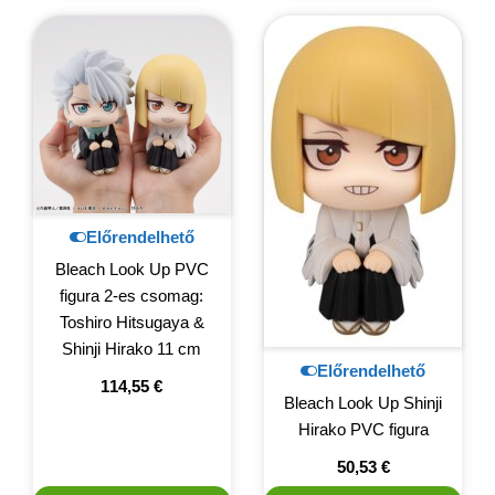
Előrendelhető
Bleach Look Up PVC
figura 2-es csomag:
Toshiro Hitsugaya &
Shinji Hirako 11 cm
Előrendelhető
114,55
€
Bleach Look Up Shinji
Hirako PVC figura
50,53
€