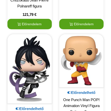
Chozokado Jean Pierre
Polnareff figura
121,79
€
Előrendelem
Előrendelem
Előrendelhető
One Punch Man POP!
Animation Vinyl Figura
Előrendelhető