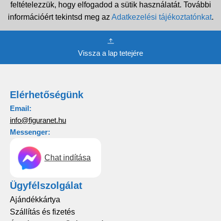
feltételezzük, hogy elfogadod a sütik használatát. További
információért tekintsd meg az
Adatkezelési tájékoztatónkat
.
Vissza a lap tetejére
Elérhetőségünk
Email:
info@figuranet.hu
Messenger:
Chat indítása
Ügyfélszolgálat
Ajándékkártya
Szállítás és fizetés