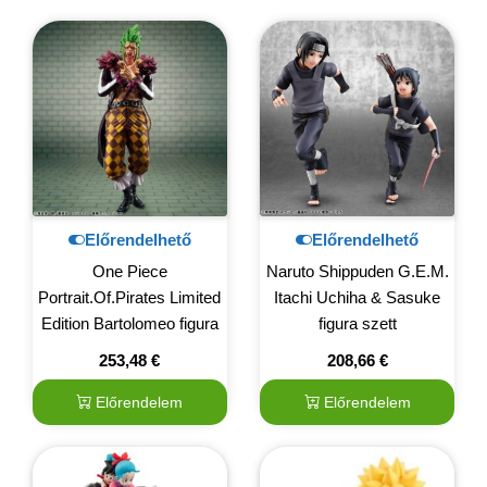
Előrendelhető
Előrendelhető
One Piece
Naruto Shippuden G.E.M.
Portrait.Of.Pirates Limited
Itachi Uchiha & Sasuke
Edition Bartolomeo figura
figura szett
253,48
€
208,66
€
Előrendelem
Előrendelem