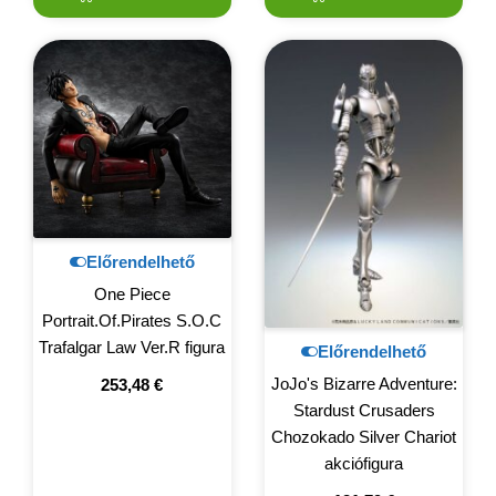
Előrendelhető
One Piece
Portrait.Of.Pirates S.O.C
Trafalgar Law Ver.R figura
Előrendelhető
JoJo's Bizarre Adventure:
253,48
€
Stardust Crusaders
Chozokado Silver Chariot
akciófigura