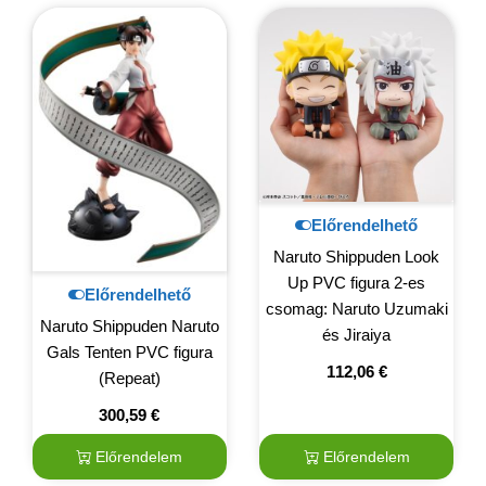
Előrendelhető
Naruto Shippuden Look
Up PVC figura 2-es
Előrendelhető
csomag: Naruto Uzumaki
Naruto Shippuden Naruto
és Jiraiya
Gals Tenten PVC figura
112,06
€
(Repeat)
300,59
€
Előrendelem
Előrendelem