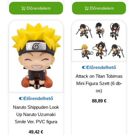
Előrendelem
Előrendelem
Előrendelhető
Attack on Titan Tobimas
Mini Figura Szett (6 db-
os)
Előrendelhető
88,89
€
Naruto Shippuden Look
Up Naruto Uzumaki
Smile Ver. PVC figura
49,42
€