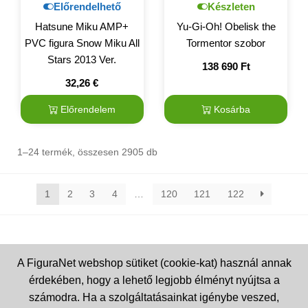
Előrendelhető
Készleten
Hatsune Miku AMP+
Yu-Gi-Oh! Obelisk the
PVC figura Snow Miku All
Tormentor szobor
Stars 2013 Ver.
138 690
Ft
32,26
€
Előrendelem
Kosárba
1–24 termék, összesen 2905 db
1
2
3
4
…
120
121
122
A FiguraNet webshop sütiket (cookie-kat) használ annak
érdekében, hogy a lehető legjobb élményt nyújtsa a
számodra. Ha a szolgáltatásainkat igénybe veszed,