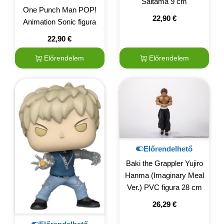
Saitama 9 cm
One Punch Man POP!
22,90
€
Animation Sonic figura
22,90
€
Előrendelem
Előrendelem
Előrendelhető
Baki the Grappler Yujiro
Hanma (Imaginary Meal
Ver.) PVC figura 28 cm
26,29
€