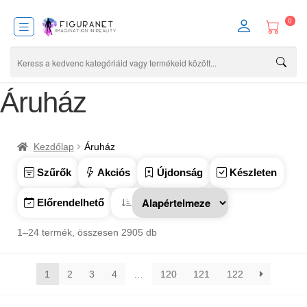
0
Áruház
Kezdőlap
Áruház
Szűrők
Akciós
Újdonság
Készleten
Előrendelhető
1–24 termék, összesen 2905 db
1
2
3
4
…
120
121
122