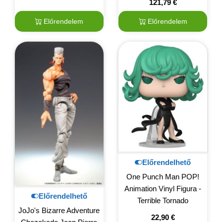
121,79
€
Előrendelem
Előrendelem
Előrendelhető
One Punch Man POP!
Animation Vinyl Figura -
Előrendelhető
Terrible Tornado
JoJo's Bizarre Adventure
22,90
€