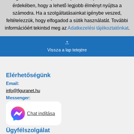
érdekében, hogy a lehető legjobb élményt nyújtsa a
számodra. Ha a szolgáltatásainkat igénybe veszed,
feltételezzük, hogy elfogadod a sütik használatát. További
információért tekintsd meg az
Adatkezelési tájékoztatónkat
.
Vissza a lap tetejére
Elérhetőségünk
Email:
info@figuranet.hu
Messenger:
Chat indítása
Ügyfélszolgálat