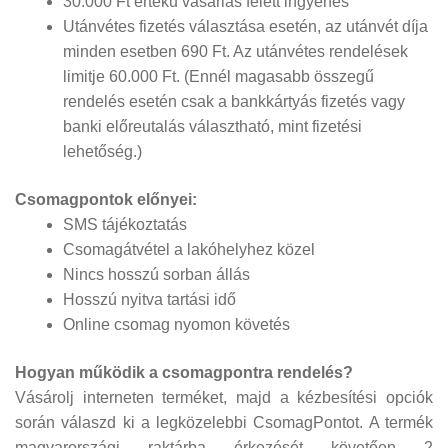
30.000 Ft értékű vásárlás felett ingyenes
Utánvétes fizetés választása esetén, az utánvét díja
minden esetben 690 Ft. Az utánvétes rendelések
limitje 60.000 Ft. (Ennél magasabb összegű
rendelés esetén csak a bankkártyás fizetés vagy
banki előreutalás választható, mint fizetési
lehetőség.)
Csomagpontok előnyei:
SMS tájékoztatás
Csomagátvétel a lakóhelyhez közel
Nincs hosszú sorban állás
Hosszú nyitva tartási idő
Online csomag nyomon követés
Hogyan működik a csomagpontra rendelés?
Vásárolj interneten terméket, majd a kézbesítési opciók
során válaszd ki a legközelebbi CsomagPontot. A termék
magyarországi raktárba érkezését követően 2