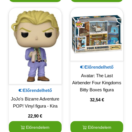
Előrendelhető
Avatar: The Last
Airbender Four Kingdoms
Bitty Boxes figura
Előrendelhető
JoJo's Bizarre Adventure
32,54
€
POP! Vinyl figura - Kira
22,90
€
Előrendelem
Előrendelem