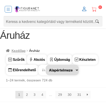
0
Áruház
Kezdőlap
Áruház
Szűrők
Akciós
Újdonság
Készleten
Előrendelhető
1–24 termék, összesen 724 db
1
2
3
4
…
29
30
31