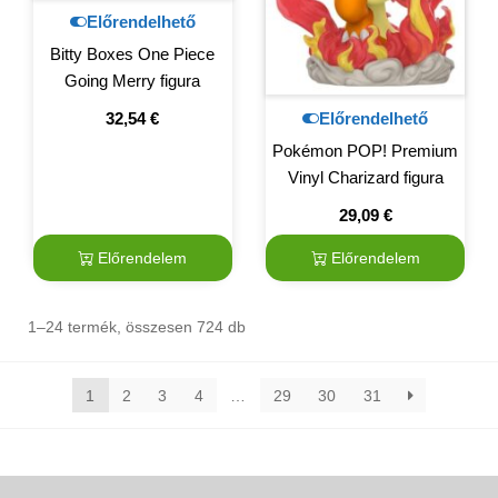
Előrendelhető
Bitty Boxes One Piece
Going Merry figura
Előrendelhető
32,54
€
Pokémon POP! Premium
Vinyl Charizard figura
29,09
€
Előrendelem
Előrendelem
1–24 termék, összesen 724 db
1
2
3
4
…
29
30
31