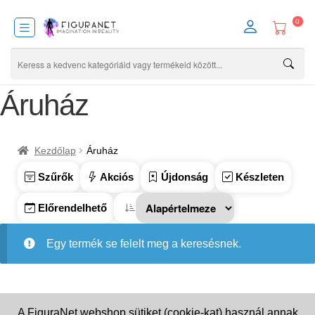
0
Áruház
Kezdőlap
Áruház
Szűrők
Akciós
Újdonság
Készleten
Előrendelhető
Egy termék se felelt meg a keresésnek.
A FiguraNet webshop sütiket (cookie-kat) használ annak