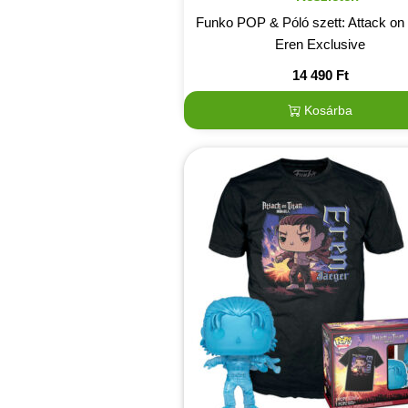
Funko POP & Póló szett: Attack on 
Eren Exclusive
14 490
Ft
Kosárba