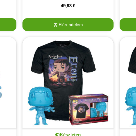
49,93
€
Előrendelem
Készleten