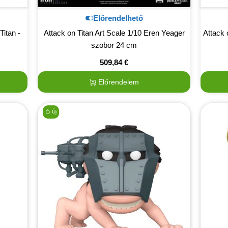
Előrendelhető
Titan -
Attack on Titan Art Scale 1/10 Eren Yeager
Attack 
szobor 24 cm
509,84
€
Előrendelem
Új