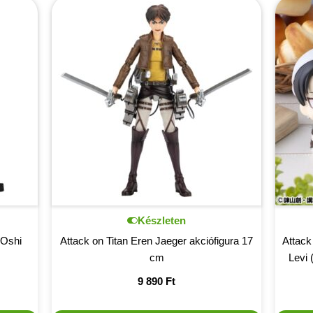
Készleten
 Oshi
Attack on Titan Eren Jaeger akciófigura 17
Attack
cm
Levi 
9 890
Ft