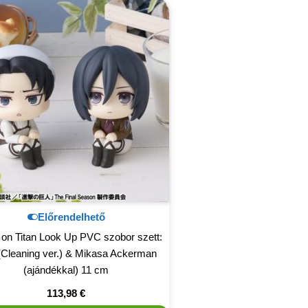
Előrendelhető
 on Titan Look Up PVC szobor szett:
(Cleaning ver.) & Mikasa Ackerman
(ajándékkal) 11 cm
113,98
€