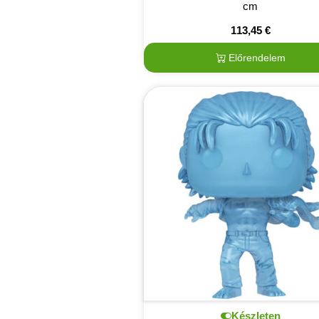
cm
113,45
€
Előrendelem
Készleten