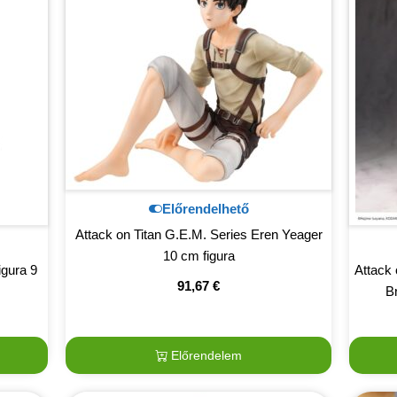
Előrendelhető
Attack on Titan G.E.M. Series Eren Yeager
10 cm figura
igura 9
Attack 
91,67
€
B
Előrendelem