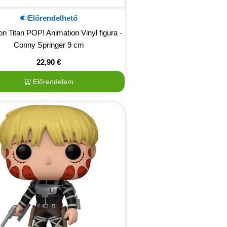
Előrendelhető
on Titan POP! Animation Vinyl figura -
Conny Springer 9 cm
22,90
€
Előrendelem