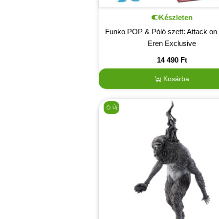
Készleten
Funko POP & Póló szett: Attack on 
Eren Exclusive
14 490
Ft
Kosárba
Új