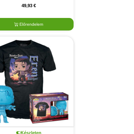
49,93
€
Előrendelem
Készleten