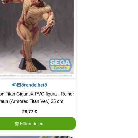
Előrendelhető
on Titan GigantiX PVC figura - Reiner
raun (Armored Titan Ver.) 25 cm
28,77
€
Előrendelem