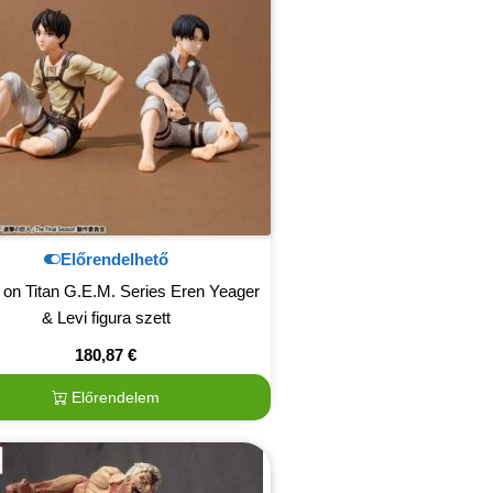
Előrendelhető
 on Titan G.E.M. Series Eren Yeager
& Levi figura szett
180,87
€
Előrendelem