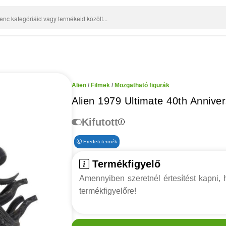
Alien
/
Filmek
/
Mozgatható figurák
Alien 1979 Ultimate 40th Anniver
Kifutott
Eredeti termék
Termékfigyelő
Amennyiben szeretnél értesítést kapni, h
termékfigyelőre!