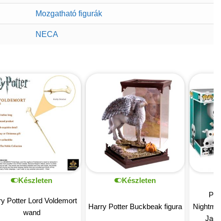
Mozgatható figurák
NECA
Készleten
Készleten
POP
y Potter Lord Voldemort
Harry Potter Buckbeak figura
Nightma
wand
Jack