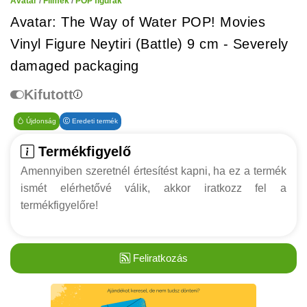
Avatar
/
Filmek
/
POP figurák
Avatar: The Way of Water POP! Movies
Vinyl Figure Neytiri (Battle) 9 cm - Severely
damaged packaging
Kifutott
Újdonság
Eredeti termék
Termékfigyelő
Amennyiben szeretnél értesítést kapni, ha ez a termék
ismét elérhetővé válik, akkor iratkozz fel a
termékfigyelőre!
Feliratkozás