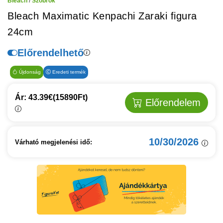
Bleach
/
Szobrok
Bleach Maximatic Kenpachi Zaraki figura
24cm
Előrendelhető
Újdonság
Eredeti termék
Ár: 43.39€
(15890Ft)
Előrendelem
10/30/2026
Várható megjelenési idő: