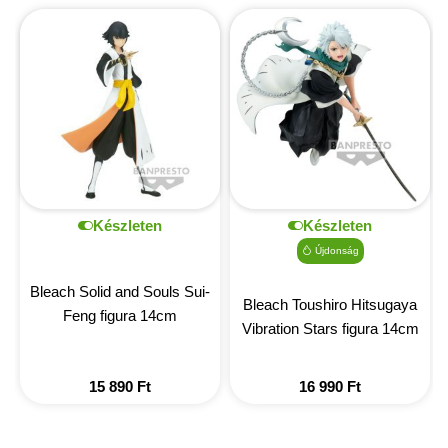
Készleten
Készleten
Újdonság
Bleach Solid and Souls Sui-
Bleach Toushiro Hitsugaya
Feng figura 14cm
Vibration Stars figura 14cm
15 890
Ft
16 990
Ft