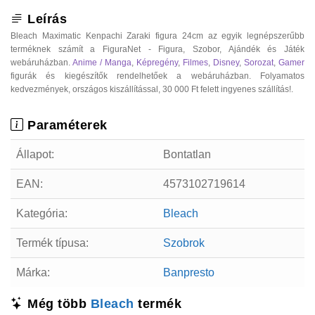
Leírás
Bleach Maximatic Kenpachi Zaraki figura 24cm az egyik legnépszerűbb
terméknek számít a FiguraNet - Figura, Szobor, Ajándék és Játék
webáruházban.
Anime / Manga
,
Képregény
,
Filmes
,
Disney
,
Sorozat
,
Gamer
figurák és kiegészítők rendelhetőek a webáruházban. Folyamatos
kedvezmények, országos kiszállítással, 30 000 Ft felett ingyenes szállítás!.
Paraméterek
Állapot:
Bontatlan
EAN:
4573102719614
Kategória:
Bleach
Termék típusa:
Szobrok
Márka:
Banpresto
Még több
Bleach
termék