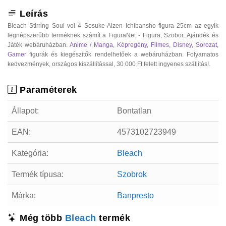
Leírás
Bleach Stirring Soul vol 4 Sosuke Aizen Ichibansho figura 25cm az egyik
legnépszerűbb terméknek számít a FiguraNet - Figura, Szobor, Ajándék és
Játék webáruházban.
Anime / Manga
,
Képregény
,
Filmes
,
Disney
,
Sorozat
,
Gamer
figurák és kiegészítők rendelhetőek a webáruházban. Folyamatos
kedvezmények, országos kiszállítással, 30 000 Ft felett ingyenes szállítás!.
Paraméterek
Állapot:
Bontatlan
EAN:
4573102723949
Kategória:
Bleach
Termék típusa:
Szobrok
Márka:
Banpresto
Még több
Bleach
termék