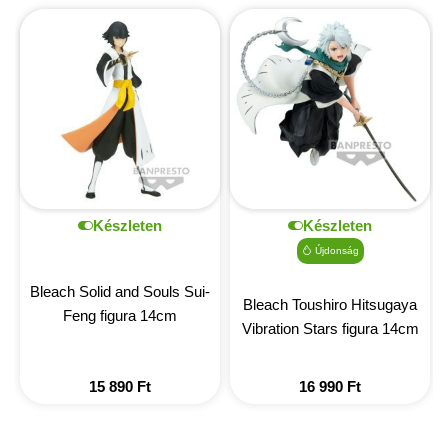
Készleten
Készleten
Újdonság
Bleach Solid and Souls Sui-
Bleach Toushiro Hitsugaya
Feng figura 14cm
Vibration Stars figura 14cm
15 890
Ft
16 990
Ft