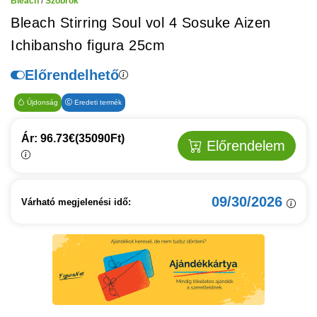
Bleach
/
Szobrok
Bleach Stirring Soul vol 4 Sosuke Aizen
Ichibansho figura 25cm
Előrendelhető
Újdonság
Eredeti termék
Ár: 96.73€
(35090Ft)
Előrendelem
09/30/2026
Várható megjelenési idő: