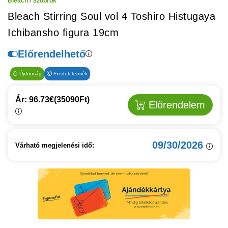
Bleach
/
Szobrok
Bleach Stirring Soul vol 4 Toshiro Histugaya
Ichibansho figura 19cm
Előrendelhető
Újdonság
Eredeti termék
Ár: 96.73€
(35090Ft)
Előrendelem
09/30/2026
Várható megjelenési idő: