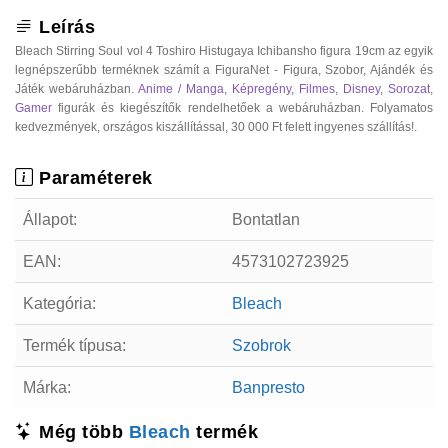
Leírás
Bleach Stirring Soul vol 4 Toshiro Histugaya Ichibansho figura 19cm az egyik
legnépszerűbb terméknek számít a FiguraNet - Figura, Szobor, Ajándék és
Játék webáruházban.
Anime / Manga
,
Képregény
,
Filmes
,
Disney
,
Sorozat
,
Gamer
figurák és kiegészítők rendelhetőek a webáruházban. Folyamatos
kedvezmények, országos kiszállítással, 30 000 Ft felett ingyenes szállítás!.
Paraméterek
Állapot:
Bontatlan
EAN:
4573102723925
Kategória:
Bleach
Termék típusa:
Szobrok
Márka:
Banpresto
Még több
Bleach
termék