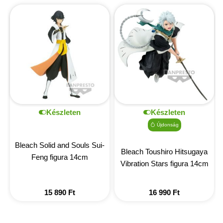
Készleten
Készleten
Újdonság
Bleach Solid and Souls Sui-
Bleach Toushiro Hitsugaya
Feng figura 14cm
Vibration Stars figura 14cm
15 890
Ft
16 990
Ft