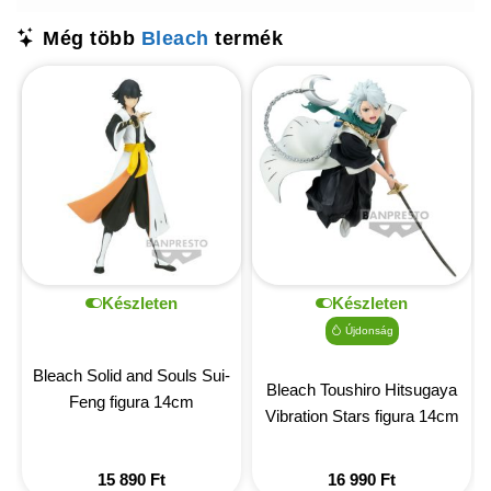
Még több
Bleach
termék
Készleten
Készleten
Újdonság
Bleach Solid and Souls Sui-
Bleach Toushiro Hitsugaya
Feng figura 14cm
Vibration Stars figura 14cm
15 890
Ft
16 990
Ft