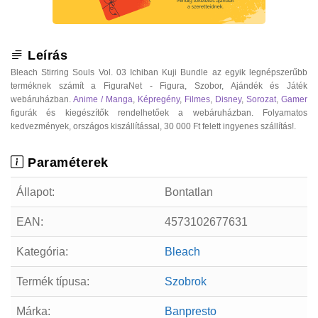
Leírás
Bleach Stirring Souls Vol. 03 Ichiban Kuji Bundle az egyik legnépszerűbb
terméknek számít a FiguraNet - Figura, Szobor, Ajándék és Játék
webáruházban.
Anime / Manga
,
Képregény
,
Filmes
,
Disney
,
Sorozat
,
Gamer
figurák és kiegészítők rendelhetőek a webáruházban. Folyamatos
kedvezmények, országos kiszállítással, 30 000 Ft felett ingyenes szállítás!.
Paraméterek
Állapot:
Bontatlan
EAN:
4573102677631
Kategória:
Bleach
Termék típusa:
Szobrok
Márka:
Banpresto