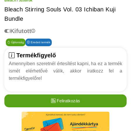
Bleach
/
Szobrok
Bleach Stirring Souls Vol. 03 Ichiban Kuji
Bundle
Kifutott
Újdonság
Eredeti termék
Termékfigyelő
Amennyiben szeretnél értesítést kapni, ha ez a termék
ismét elérhetővé válik, akkor iratkozz fel a
termékfigyelőre!
Feliratkozás