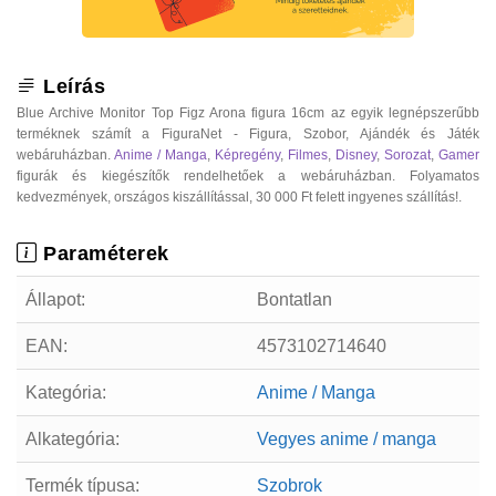
Leírás
Blue Archive Monitor Top Figz Arona figura 16cm az egyik legnépszerűbb
terméknek számít a FiguraNet - Figura, Szobor, Ajándék és Játék
webáruházban.
Anime / Manga
,
Képregény
,
Filmes
,
Disney
,
Sorozat
,
Gamer
figurák és kiegészítők rendelhetőek a webáruházban. Folyamatos
kedvezmények, országos kiszállítással, 30 000 Ft felett ingyenes szállítás!.
Paraméterek
Állapot:
Bontatlan
EAN:
4573102714640
Kategória:
Anime / Manga
Alkategória:
Vegyes anime / manga
Termék típusa:
Szobrok