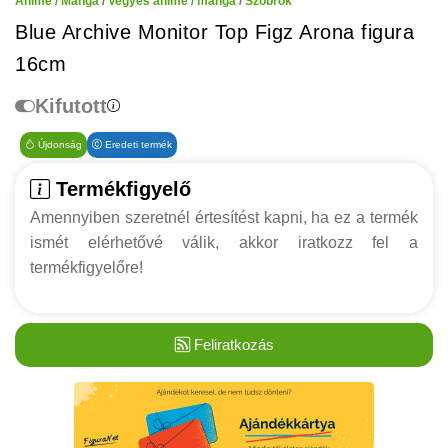
Anime / Manga
/
Vegyes anime / manga
/
Szobrok
Blue Archive Monitor Top Figz Arona figura
16cm
Kifutott
Újdonság
Eredeti termék
Termékfigyelő
Amennyiben szeretnél értesítést kapni, ha ez a termék
ismét elérhetővé válik, akkor iratkozz fel a
termékfigyelőre!
Feliratkozás