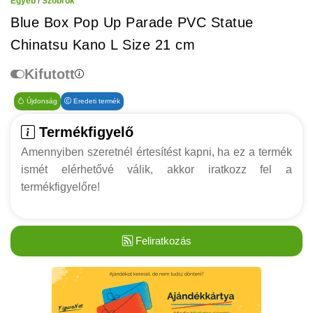
Egyéb
/
Szobrok
Blue Box Pop Up Parade PVC Statue
Chinatsu Kano L Size 21 cm
Kifutott
Újdonság
Eredeti termék
Termékfigyelő
Amennyiben szeretnél értesítést kapni, ha ez a termék
ismét elérhetővé válik, akkor iratkozz fel a
termékfigyelőre!
Feliratkozás