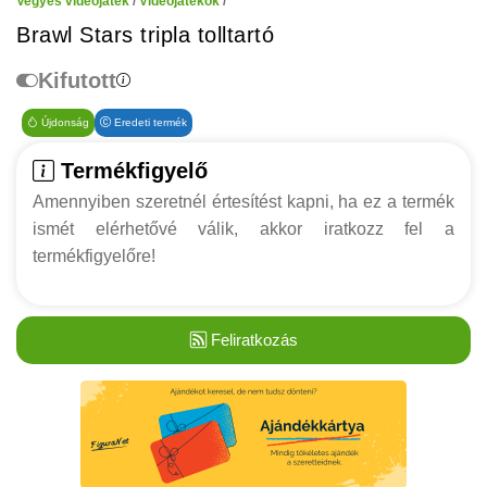
Vegyes videójáték
/
Videójátékok
/
Brawl Stars tripla tolltartó
Kifutott
Újdonság
Eredeti termék
Termékfigyelő
Amennyiben szeretnél értesítést kapni, ha ez a termék
ismét elérhetővé válik, akkor iratkozz fel a
termékfigyelőre!
Feliratkozás