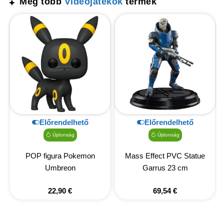
Még több
Videójátékok
termék
Előrendelhető
Előrendelhető
Újdonság
Újdonság
POP figura Pokemon
Mass Effect PVC Statue
Umbreon
Garrus 23 cm
22,90
€
69,54
€