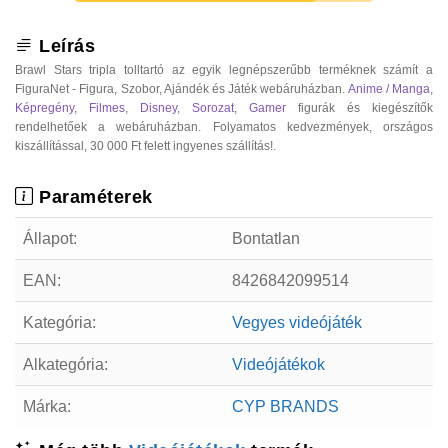
Leírás
Brawl Stars tripla tolltartó az egyik legnépszerűbb terméknek számít a
FiguraNet - Figura, Szobor, Ajándék és Játék webáruházban.
Anime / Manga
,
Képregény
,
Filmes
,
Disney
,
Sorozat
,
Gamer
figurák és kiegészítők
rendelhetőek a webáruházban. Folyamatos kedvezmények, országos
kiszállítással, 30 000 Ft felett ingyenes szállítás!.
Paraméterek
Állapot:
Bontatlan
EAN:
8426842099514
Kategória:
Vegyes videójáték
Alkategória:
Videójátékok
Márka:
CYP BRANDS