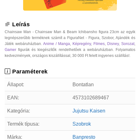
Leírás
Chainsaw Man - Chainsaw Man & Beam Ichibansho figura 23cm az egyik
legnépszerűbb terméknek számít a FiguraNet - Figura, Szobor, Ajándék és
Játék webáruházban.
Anime / Manga
,
Képregény
,
Filmes
,
Disney
,
Sorozat
,
Gamer
figurák és kiegészítők rendelhetőek a webáruházban. Folyamatos
kedvezmények, országos kiszállítással, 30 000 Ft felett ingyenes szállítás!.
Paraméterek
Állapot:
Bontatlan
EAN:
4573102689467
Kategória:
Jujutsu Kaisen
Termék típusa:
Szobrok
Márka:
Banpresto