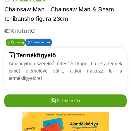
Jujutsu Kaisen
/
Szobrok
Chainsaw Man - Chainsaw Man & Beam
Ichibansho figura 23cm
Kifutott
Újdonság
Eredeti termék
Termékfigyelő
Amennyiben szeretnél értesítést kapni, ha ez a termék
ismét elérhetővé válik, akkor iratkozz fel a
termékfigyelőre!
Feliratkozás