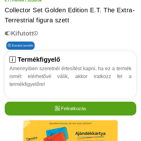
ET
/
Filmek
/
Szobrok
Collector Set Golden Edition E.T. The Extra-
Terrestrial figura szett
Kifutott
Eredeti termék
Termékfigyelő
Amennyiben szeretnél értesítést kapni, ha ez a termék
ismét elérhetővé válik, akkor iratkozz fel a
termékfigyelőre!
Feliratkozás