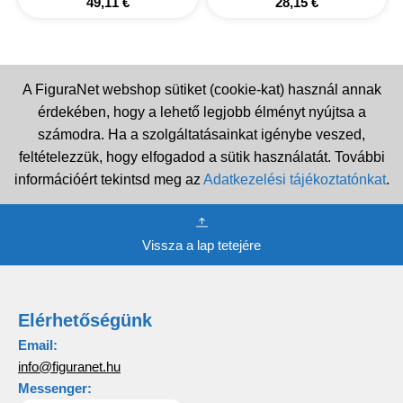
49,11
€
28,15
€
A FiguraNet webshop sütiket (cookie-kat) használ annak
érdekében, hogy a lehető legjobb élményt nyújtsa a
számodra. Ha a szolgáltatásainkat igénybe veszed,
feltételezzük, hogy elfogadod a sütik használatát. További
információért tekintsd meg az
Adatkezelési tájékoztatónkat
.
Vissza a lap tetejére
Elérhetőségünk
Email:
info@figuranet.hu
Messenger: