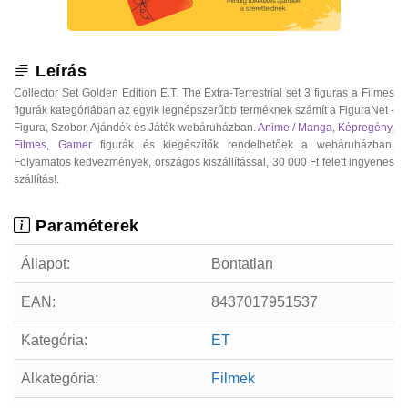
Leírás
Collector Set Golden Edition E.T. The Extra-Terrestrial set 3 figuras a Filmes
figurák kategóriában az egyik legnépszerűbb terméknek számít a FiguraNet -
Figura, Szobor, Ajándék és Játék webáruházban.
Anime / Manga
,
Képregény
,
Filmes
,
Gamer
figurák és kiegészítők rendelhetőek a webáruházban.
Folyamatos kedvezmények, országos kiszállítással, 30 000 Ft felett ingyenes
szállítás!.
Paraméterek
Állapot:
Bontatlan
EAN:
8437017951537
Kategória:
ET
Alkategória:
Filmek