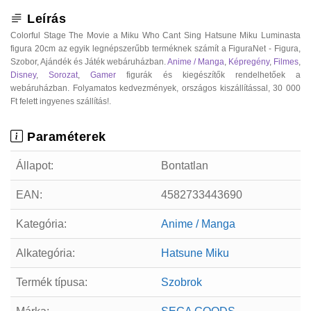
Leírás
Colorful Stage The Movie a Miku Who Cant Sing Hatsune Miku Luminasta
figura 20cm az egyik legnépszerűbb terméknek számít a FiguraNet - Figura,
Szobor, Ajándék és Játék webáruházban.
Anime / Manga
,
Képregény
,
Filmes
,
Disney
,
Sorozat
,
Gamer
figurák és kiegészítők rendelhetőek a
webáruházban. Folyamatos kedvezmények, országos kiszállítással, 30 000
Ft felett ingyenes szállítás!.
Paraméterek
Állapot:
Bontatlan
EAN:
4582733443690
Kategória:
Anime / Manga
Alkategória:
Hatsune Miku
Termék típusa:
Szobrok