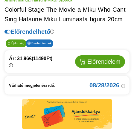
Anime / Manga
/
Hatsune Miku
/
Szobrok
Colorful Stage The Movie a Miku Who Cant
Sing Hatsune Miku Luminasta figura 20cm
Előrendelhető
Újdonság
Eredeti termék
Ár: 31.96€
(11490Ft)
Előrendelem
08/28/2026
Várható megjelenési idő: