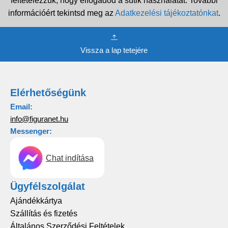
feltételezzük, hogy elfogadod a sütik használatát. További
információért tekintsd meg az
Adatkezelési tájékoztatónkat
.
Vissza a lap tetejére
Elérhetőségünk
Email:
info@figuranet.hu
Messenger:
Chat indítása
Ügyfélszolgálat
Ajándékkártya
Szállítás és fizetés
Általános Szerződési Feltételek