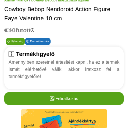
Anime / Manga
/
Cowboy Bebop
/
Mozgatható figurák
Cowboy Bebop Nendoroid Action Figure
Faye Valentine 10 cm
Kifutott
Újdonság
Eredeti termék
Termékfigyelő
Amennyiben szeretnél értesítést kapni, ha ez a termék
ismét elérhetővé válik, akkor iratkozz fel a
termékfigyelőre!
Feliratkozás