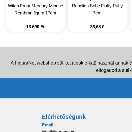
Witch From Mercury Miorine
Rebelion Bebe Fluffy Puffy
Rembran figura 17cm
7cm
13 690
Ft
36,68
€
A FiguraNet webshop sütiket (cookie-kat) használ annak é
elfogadod a sütik
Elérhetőségünk
Email:
info@figuranet.hu