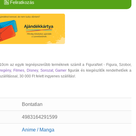
Feliratkozás
0cm az egyik legnépszerűbb terméknek számít a FiguraNet - Figura, Szobor,
regény
,
Filmes
,
Disney
,
Sorozat
,
Gamer
figurák és kiegészítők rendelhetőek a
ítással, 30 000 Ft felett ingyenes szállítás!.
Bontatlan
4983164291599
Anime / Manga