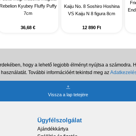
Fr
Rebelion Kyubey Fluffy Puffy
Kaiju No. 8 Soshiro Hoshina
End
7cm
VS Kaiju N 8 figura 8cm
36,68
€
12 890
Ft
rdekében, hogy a lehető legjobb élményt nyújtsa a számodra. Ha
 használatát. További információért tekintsd meg az
Adatkezelés
Vissza a lap tetejére
Ügyfélszolgálat
Ajándékkártya