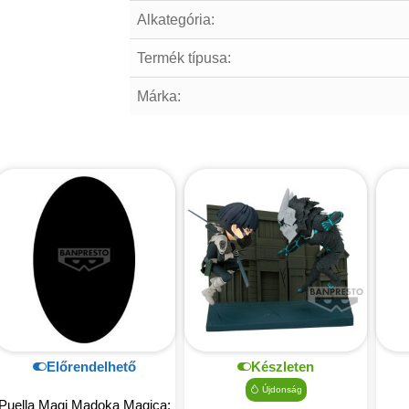
Alkategória:
Termék típusa:
Márka:
Előrendelhető
Készleten
Újdonság
Puella Magi Madoka Magica: