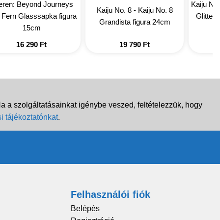
ieren: Beyond Journeys
Kaiju No
Kaiju No. 8 - Kaiju No. 8
 Fern Glasssapka figura
Glitter
Grandista figura 24cm
15cm
16 290
Ft
19 790
Ft
 a szolgáltatásainkat igénybe veszed, feltételezzük, hogy
i tájékoztatónkat
.
Felhasználói fiók
Belépés