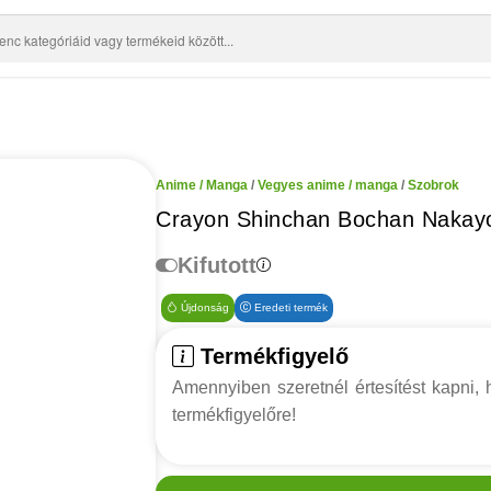
Anime / Manga
/
Vegyes anime / manga
/
Szobrok
Crayon Shinchan Bochan Nakayo
Kifutott
Újdonság
Eredeti termék
Termékfigyelő
Amennyiben szeretnél értesítést kapni, h
termékfigyelőre!