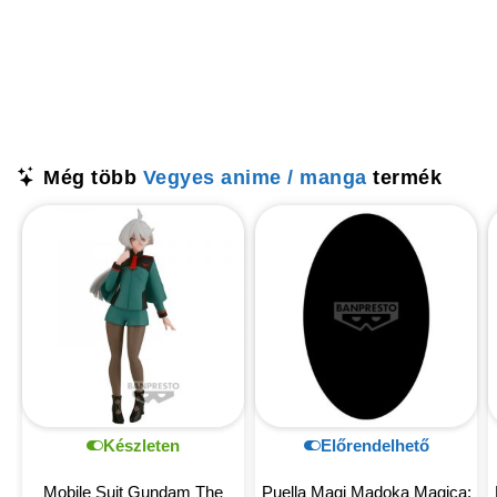
Még több
Vegyes anime / manga
termék
Készleten
Előrendelhető
Mobile Suit Gundam The
Puella Magi Madoka Magica: