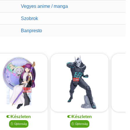
Vegyes anime / manga
Szobrok
Banpresto
Készleten
Készleten
Újdonság
Újdonság