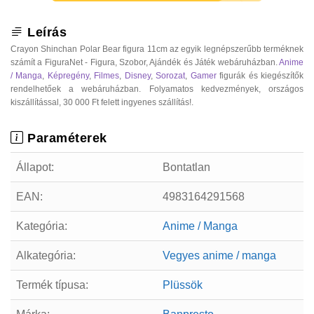
Leírás
Crayon Shinchan Polar Bear figura 11cm az egyik legnépszerűbb terméknek
számít a FiguraNet - Figura, Szobor, Ajándék és Játék webáruházban.
Anime
/ Manga
,
Képregény
,
Filmes
,
Disney
,
Sorozat
,
Gamer
figurák és kiegészítők
rendelhetőek a webáruházban. Folyamatos kedvezmények, országos
kiszállítással, 30 000 Ft felett ingyenes szállítás!.
Paraméterek
Állapot:
Bontatlan
EAN:
4983164291568
Kategória:
Anime / Manga
Alkategória:
Vegyes anime / manga
Termék típusa:
Plüssök