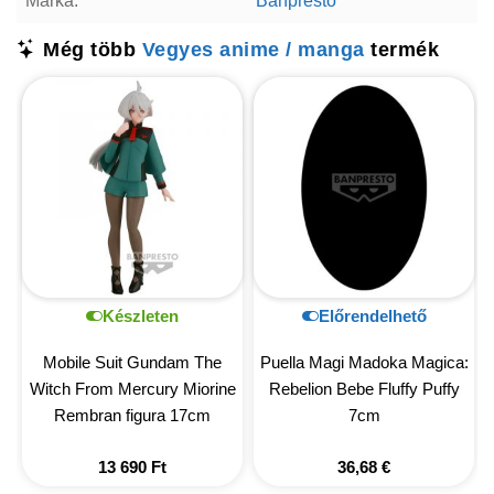
Márka:
Banpresto
Még több
Vegyes anime / manga
termék
Készleten
Előrendelhető
Mobile Suit Gundam The
Puella Magi Madoka Magica:
Witch From Mercury Miorine
Rebelion Bebe Fluffy Puffy
Rembran figura 17cm
7cm
13 690
Ft
36,68
€