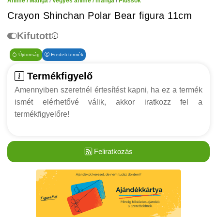
Anime / Manga
/
Vegyes anime / manga
/
Plüssök
Crayon Shinchan Polar Bear figura 11cm
Kifutott
Újdonság
Eredeti termék
Termékfigyelő
Amennyiben szeretnél értesítést kapni, ha ez a termék
ismét elérhetővé válik, akkor iratkozz fel a
termékfigyelőre!
Feliratkozás