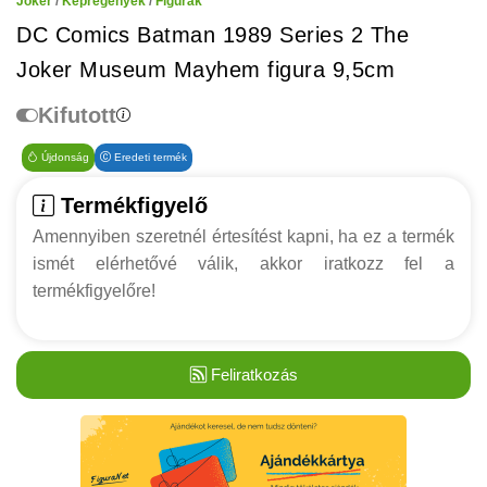
Joker
/
Képregények
/
Figurák
DC Comics Batman 1989 Series 2 The
Joker Museum Mayhem figura 9,5cm
Kifutott
Újdonság
Eredeti termék
Termékfigyelő
Amennyiben szeretnél értesítést kapni, ha ez a termék
ismét elérhetővé válik, akkor iratkozz fel a
termékfigyelőre!
Feliratkozás