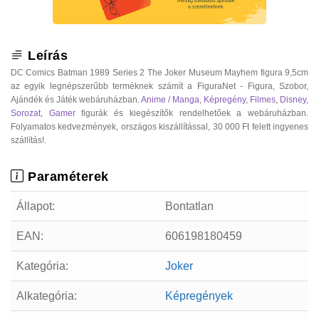
Leírás
DC Comics Batman 1989 Series 2 The Joker Museum Mayhem figura 9,5cm
az egyik legnépszerűbb terméknek számít a FiguraNet - Figura, Szobor,
Ajándék és Játék webáruházban.
Anime / Manga
,
Képregény
,
Filmes
,
Disney
,
Sorozat
,
Gamer
figurák és kiegészítők rendelhetőek a webáruházban.
Folyamatos kedvezmények, országos kiszállítással, 30 000 Ft felett ingyenes
szállítás!.
Paraméterek
Állapot:
Bontatlan
EAN:
606198180459
Kategória:
Joker
Alkategória:
Képregények