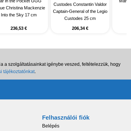
ar in the Pocket GGG
Marvel
Custodes Constantin Valdor
tue Christina Mackenzie
Captain-General of the Legio
Into the Sky 17 cm
Custodes 25 cm
236,53
€
206,34
€
 a szolgáltatásainkat igénybe veszed, feltételezzük, hogy
i tájékoztatónkat
.
Felhasználói fiók
Belépés