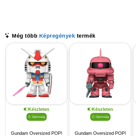
Még több
Képregények
termék
Készleten
Készleten
Újdonság
Újdonság
Gundam Oversized POP!
Gundam Oversized POP!