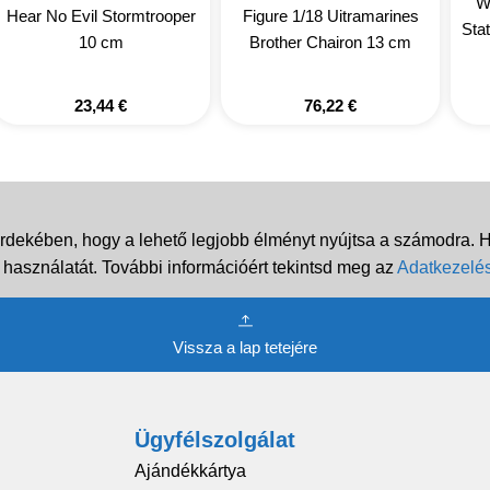
W
Hear No Evil Stormtrooper
Figure 1/18 Uitramarines
Sta
10 cm
Brother Chairon 13 cm
23,44
€
76,22
€
rdekében, hogy a lehető legjobb élményt nyújtsa a számodra. Ha
 használatát. További információért tekintsd meg az
Adatkezelés
Vissza a lap tetejére
Ügyfélszolgálat
Ajándékkártya