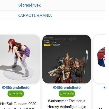
Képregények
KARACTERMANIA
Előrendelhető
Előrendelhető
Újdonság
Újdonság
Warhammer The Horus
bile Suit Gundam 0080
Heresy Actionfigur Legio