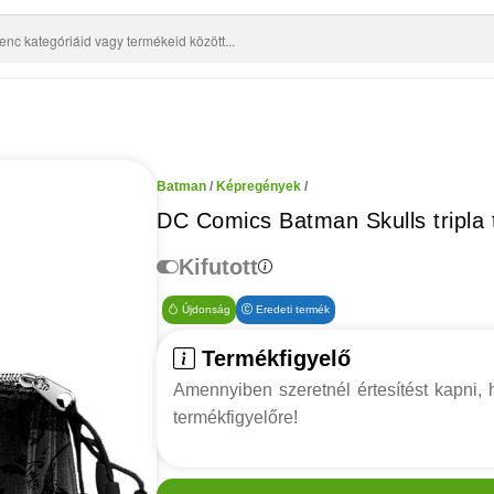
Batman
/
Képregények
/
DC Comics Batman Skulls tripla t
Kifutott
Újdonság
Eredeti termék
Termékfigyelő
Amennyiben szeretnél értesítést kapni, h
termékfigyelőre!