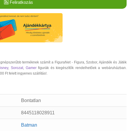
Feliratkozás
egnépszerűbb terméknek számít a FiguraNet - Figura, Szobor, Ajándék és Játék
isney
,
Sorozat
,
Gamer
figurák és kiegészítők rendelhetőek a webáruházban.
 Ft felett ingyenes szállítás!.
Bontatlan
8445118028911
Batman