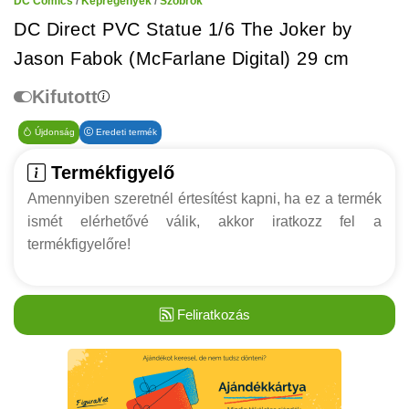
DC Comics
/
Képregények
/
Szobrok
DC Direct PVC Statue 1/6 The Joker by
Jason Fabok (McFarlane Digital) 29 cm
Kifutott
Újdonság
Eredeti termék
Termékfigyelő
Amennyiben szeretnél értesítést kapni, ha ez a termék
ismét elérhetővé válik, akkor iratkozz fel a
termékfigyelőre!
Feliratkozás