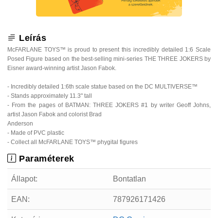
Leírás
McFARLANE TOYS™ is proud to present this incredibly detailed 1:6 Scale
Posed Figure based on the best-selling mini-series THE THREE JOKERS by
Eisner award-winning artist Jason Fabok.
- Incredibly detailed 1:6th scale statue based on the DC MULTIVERSE™
- Stands approximately 11.3" tall
- From the pages of BATMAN: THREE JOKERS #1 by writer Geoff Johns,
artist Jason Fabok and colorist Brad
Anderson
- Made of PVC plastic
- Collect all McFARLANE TOYS™ phygital figures
Paraméterek
Állapot:
Bontatlan
EAN:
787926171426