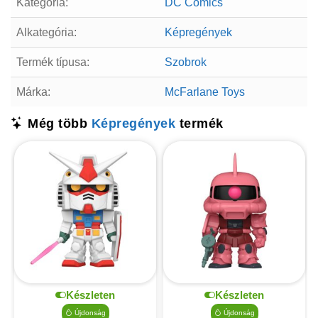
Kategória:
DC Comics
Alkategória:
Képregények
Termék típusa:
Szobrok
Márka:
McFarlane Toys
Még több
Képregények
termék
Készleten
Készleten
Újdonság
Újdonság