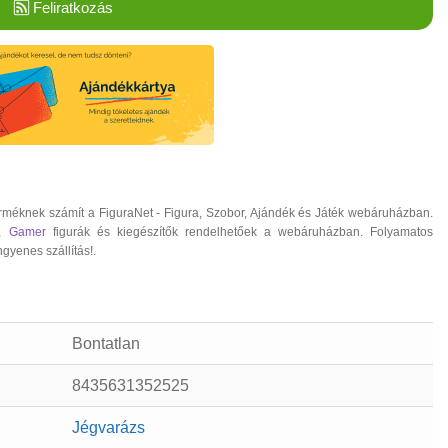
Feliratkozás
rméknek számít a FiguraNet - Figura, Szobor, Ajándék és Játék webáruházban.
,
Gamer
figurák és kiegészítők rendelhetőek a webáruházban. Folyamatos
ngyenes szállítás!.
Bontatlan
8435631352525
Jégvarázs