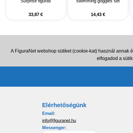
Surprise figuras
swimming goggles set
33,87
€
14,43
€
A FiguraNet webshop sütiket (cookie-kat) használ annak é
elfogadod a sütik
Elérhetőségünk
Email:
info@figuranet.hu
Messenger: