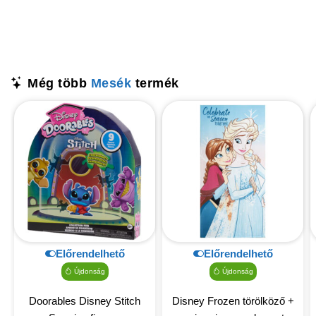
Még több
Mesék
termék
Előrendelhető
Előrendelhető
Újdonság
Újdonság
Doorables Disney Stitch
Disney Frozen törölköző +