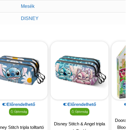
Mesék
DISNEY
Előrendelhető
Előrendelhető
Újdonság
Újdonság
Doorabl
Disney Stitch & Angel tripla
ney Stitch tripla tolltartó
Bloom 