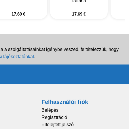
tolltartó
17,69
€
17,69
€
 a szolgáltatásainkat igénybe veszed, feltételezzük, hogy
i tájékoztatónkat
.
Felhasználói fiók
Belépés
Regisztráció
Elfelejtett jelszó