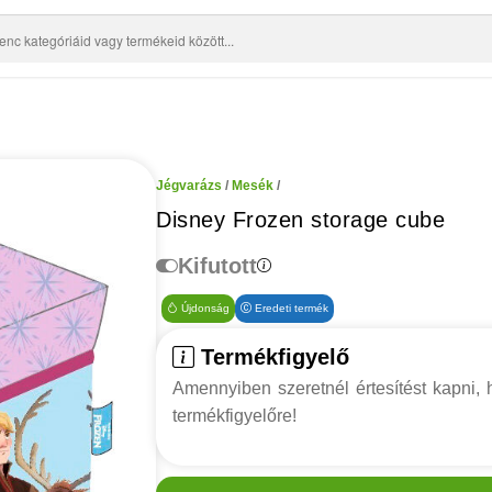
Jégvarázs
/
Mesék
/
Disney Frozen storage cube
Kifutott
Újdonság
Eredeti termék
Termékfigyelő
Amennyiben szeretnél értesítést kapni, h
termékfigyelőre!