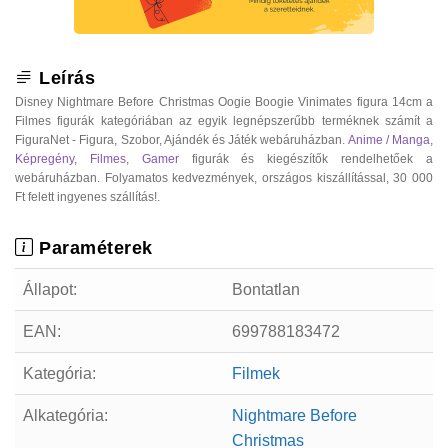
Leírás
Disney Nightmare Before Christmas Oogie Boogie Vinimates figura 14cm a
Filmes figurák kategóriában az egyik legnépszerűbb terméknek számít a
FiguraNet - Figura, Szobor, Ajándék és Játék webáruházban.
Anime / Manga
,
Képregény
,
Filmes
,
Gamer
figurák és kiegészítők rendelhetőek a
webáruházban. Folyamatos kedvezmények, országos kiszállítással, 30 000
Ft felett ingyenes szállítás!.
Paraméterek
Állapot:
Bontatlan
EAN:
699788183472
Kategória:
Filmek
Alkategória:
Nightmare Before
Christmas