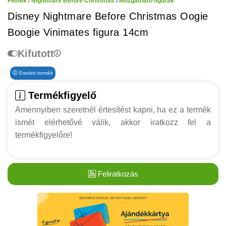
Filmek
/
Nightmare Before Christmas
/
Mozgatható figurák
Disney Nightmare Before Christmas Oogie
Boogie Vinimates figura 14cm
Kifutott
Eredeti termék
Termékfigyelő
Amennyiben szeretnél értesítést kapni, ha ez a termék
ismét elérhetővé válik, akkor iratkozz fel a
termékfigyelőre!
Feliratkozás