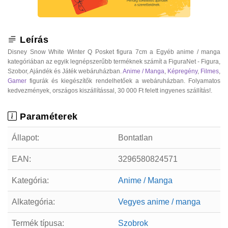
Leírás
Disney Snow White Winter Q Posket figura 7cm a Egyéb anime / manga
kategóriában az egyik legnépszerűbb terméknek számít a FiguraNet - Figura,
Szobor, Ajándék és Játék webáruházban.
Anime / Manga
,
Képregény
,
Filmes
,
Gamer
figurák és kiegészítők rendelhetőek a webáruházban. Folyamatos
kedvezmények, országos kiszállítással, 30 000 Ft felett ingyenes szállítás!.
Paraméterek
Állapot:
Bontatlan
EAN:
3296580824571
Kategória:
Anime / Manga
Alkategória:
Vegyes anime / manga
Termék típusa:
Szobrok