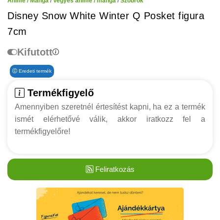
Anime / Manga
/
Vegyes anime / manga
/
Szobrok
Disney Snow White Winter Q Posket figura
7cm
Kifutott
Eredeti termék
Termékfigyelő
Amennyiben szeretnél értesítést kapni, ha ez a termék
ismét elérhetővé válik, akkor iratkozz fel a
termékfigyelőre!
Feliratkozás