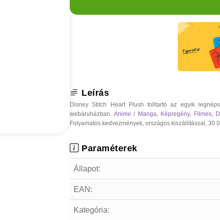
Leírás
Disney Stitch Heart Plush tolltartó az egyik legné
webáruházban.
Anime / Manga
,
Képregény
,
Filmes
,
D
Folyamatos kedvezmények, országos kiszállítással, 30 000
Paraméterek
Állapot:
EAN:
Kategória: