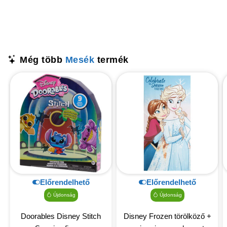
Még több
Mesék
termék
Előrendelhető
Előrendelhető
Újdonság
Újdonság
Doorables Disney Stitch
Disney Frozen törölköző +