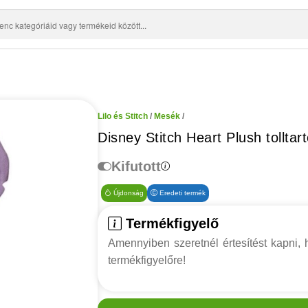
Lilo és Stitch
/
Mesék
/
Disney Stitch Heart Plush tolltar
Kifutott
Újdonság
Eredeti termék
Termékfigyelő
Amennyiben szeretnél értesítést kapni, h
termékfigyelőre!