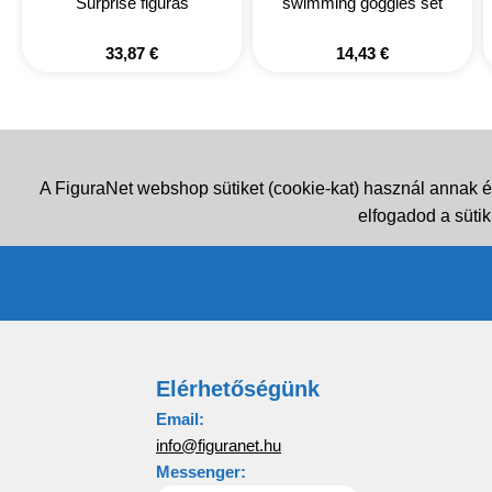
Surprise figuras
swimming goggles set
33,87
€
14,43
€
A FiguraNet webshop sütiket (cookie-kat) használ annak é
elfogadod a sütik
Elérhetőségünk
Email:
info@figuranet.hu
Messenger: