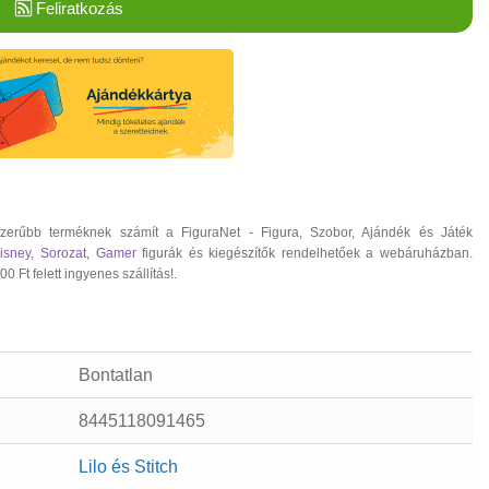
Feliratkozás
pszerűbb terméknek számít a FiguraNet - Figura, Szobor, Ajándék és Játék
isney
,
Sorozat
,
Gamer
figurák és kiegészítők rendelhetőek a webáruházban.
 Ft felett ingyenes szállítás!.
Bontatlan
8445118091465
Lilo és Stitch