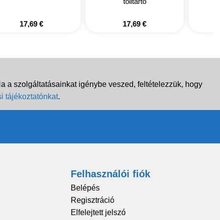
tolltartó
17,69
€
17,69
€
 a szolgáltatásainkat igénybe veszed, feltételezzük, hogy
i tájékoztatónkat
.
Felhasználói fiók
Belépés
Regisztráció
Elfelejtett jelszó