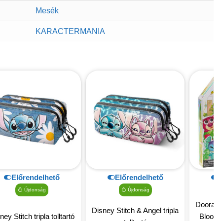
Mesék
KARACTERMANIA
Előrendelhető
Előrendelhető
Újdonság
Újdonság
Doorabl
Disney Stitch & Angel tripla
ney Stitch tripla tolltartó
Bloom 