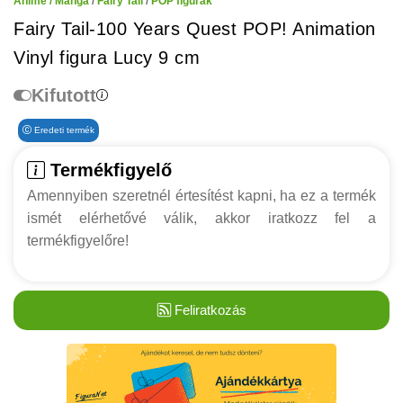
Anime / Manga
/
Fairy Tail
/
POP figurák
Fairy Tail-100 Years Quest POP! Animation
Vinyl figura Lucy 9 cm
Kifutott
Eredeti termék
Termékfigyelő
Amennyiben szeretnél értesítést kapni, ha ez a termék
ismét elérhetővé válik, akkor iratkozz fel a
termékfigyelőre!
Feliratkozás