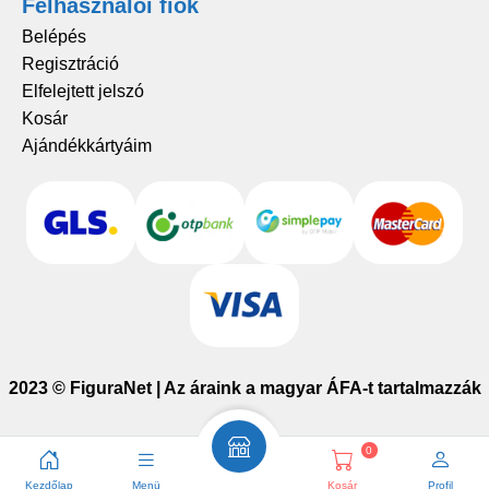
Felhasználói fiók
Belépés
Regisztráció
Elfelejtett jelszó
Kosár
Ajándékkártyáim
2023 © FiguraNet | Az áraink a magyar ÁFA-t tartalmazzák
0
Kezdőlap
Menü
Kosár
Profil