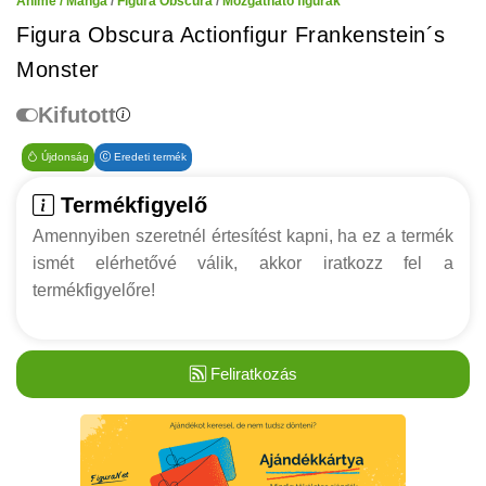
Anime / Manga
/
Figura Obscura
/
Mozgatható figurák
Figura Obscura Actionfigur Frankenstein´s
Monster
Kifutott
Újdonság
Eredeti termék
Termékfigyelő
Amennyiben szeretnél értesítést kapni, ha ez a termék
ismét elérhetővé válik, akkor iratkozz fel a
termékfigyelőre!
Feliratkozás