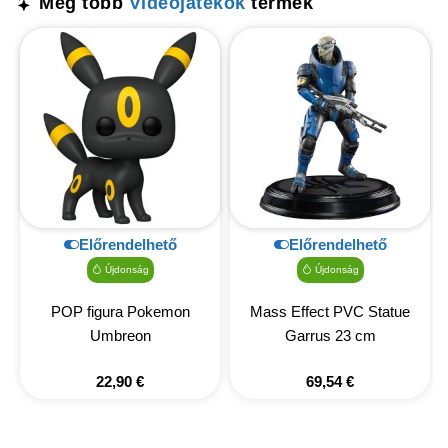
Még több
Videójátékok
termék
Előrendelhető
Előrendelhető
Újdonság
Újdonság
POP figura Pokemon
Mass Effect PVC Statue
Umbreon
Garrus 23 cm
22,90
€
69,54
€