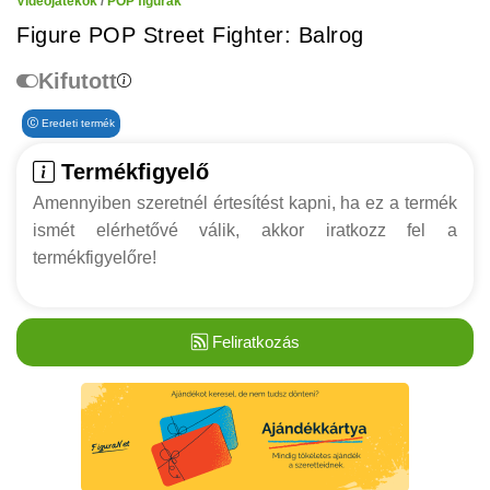
Videójátékok
/
POP figurák
Figure POP Street Fighter: Balrog
Kifutott
Eredeti termék
Termékfigyelő
Amennyiben szeretnél értesítést kapni, ha ez a termék
ismét elérhetővé válik, akkor iratkozz fel a
termékfigyelőre!
Feliratkozás