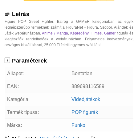
Leírás
Figure POP Street Fighter: Balrog a GAMER kategóriában az egyik
legnépszerűbb terméknek számít a FiguraNet - Figura, Szobor, Ajándék és
Játék webáruházban.
Anime / Manga
,
Képregény
,
Filmes
,
Gamer
figurák és
kiegészítők rendelhetőek a webáruházban. Folyamatos kedvezmények,
országos kiszállítással, 25 000 Ft felett ingyenes szállítás!.
Paraméterek
Állapot:
Bontatlan
EAN:
889698116589
Kategória:
Videójátékok
Termék típusa:
POP figurák
Márka:
Funko