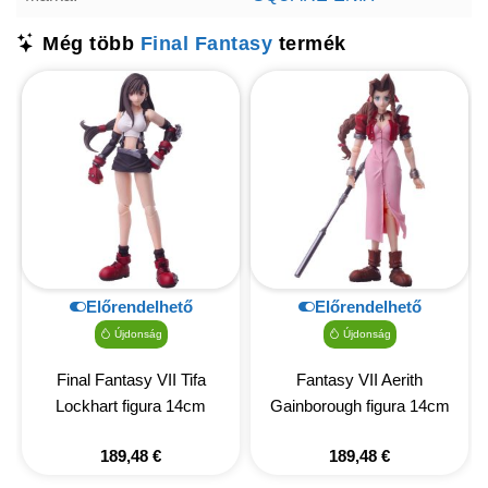
Még több
Final Fantasy
termék
Előrendelhető
Előrendelhető
Újdonság
Újdonság
Final Fantasy VII Tifa
Fantasy VII Aerith
Lockhart figura 14cm
Gainborough figura 14cm
189,48
€
189,48
€