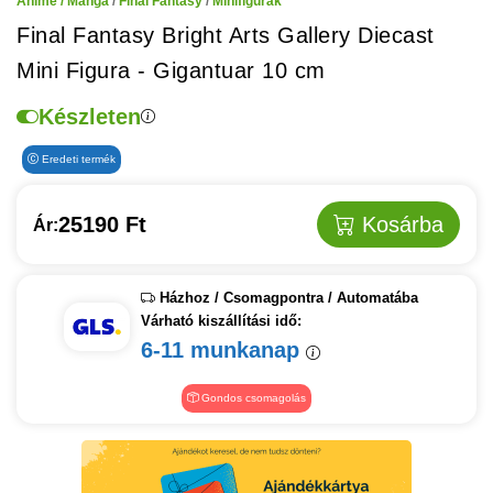
Anime / Manga
/
Final Fantasy
/
Minifigurák
Final Fantasy Bright Arts Gallery Diecast
Mini Figura - Gigantuar 10 cm
Készleten
Eredeti termék
25190 Ft
Kosárba
Ár:
Házhoz / Csomagpontra / Automatába
Várható kiszállítási idő:
6-11 munkanap
Gondos csomagolás