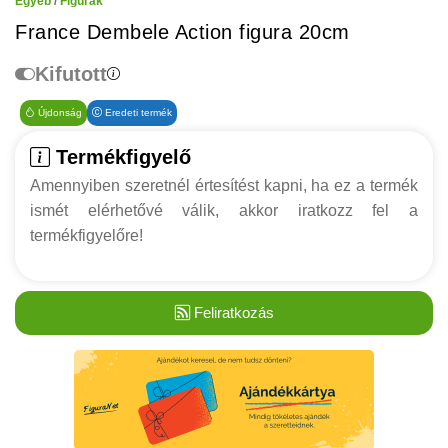
Egyéb
/
Figurák
France Dembele Action figura 20cm
Kifutott
Újdonság
Eredeti termék
Termékfigyelő
Amennyiben szeretnél értesítést kapni, ha ez a termék
ismét elérhetővé válik, akkor iratkozz fel a
termékfigyelőre!
Feliratkozás