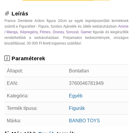
Leírás
France Dembele Action figura 20cm az egyik legnépszerűbb terméknek
számít a FiguraNet - Figura, Szobor, Ajándék és Játék webáruházban.
Anime
/ Manga
,
Képregény
,
Filmes
,
Disney
,
Sorozat
,
Gamer
figurák és kiegészítők
rendelhetőek a webáruházban. Folyamatos kedvezmények, országos
kiszállítással, 30 000 Ft felett ingyenes szállítás!.
Paraméterek
Állapot:
Bontatlan
EAN:
3760046781949
Kategória:
Egyéb
Termék típusa:
Figurák
Márka:
BANBO TOYS