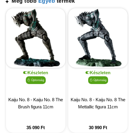
Még több
Egyéb
termék
Készleten
Készleten
Újdonság
Újdonság
Kaiju No. 8 - Kaiju No. 8 The
Kaiju No. 8 - Kaiju No. 8 The
Brush figura 11cm
Mettallic figura 11cm
35 090
Ft
30 990
Ft