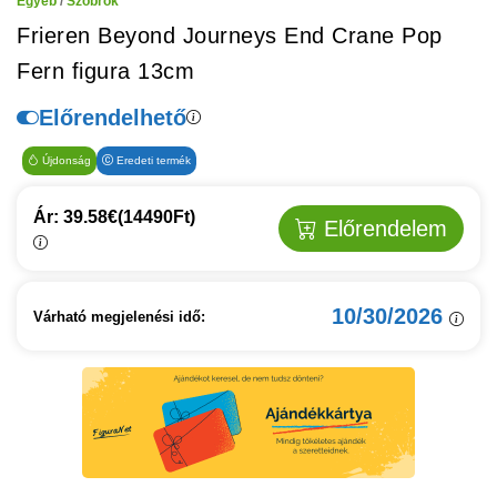
Egyéb
/
Szobrok
Frieren Beyond Journeys End Crane Pop
Fern figura 13cm
Előrendelhető
Újdonság
Eredeti termék
Ár: 39.58€
(14490Ft)
Előrendelem
10/30/2026
Várható megjelenési idő: