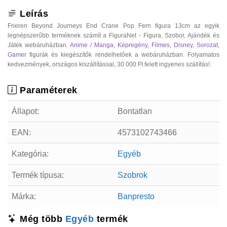
Leírás
Frieren Beyond Journeys End Crane Pop Fern figura 13cm az egyik
legnépszerűbb terméknek számít a FiguraNet - Figura, Szobor, Ajándék és
Játék webáruházban.
Anime / Manga
,
Képregény
,
Filmes
,
Disney
,
Sorozat
,
Gamer
figurák és kiegészítők rendelhetőek a webáruházban. Folyamatos
kedvezmények, országos kiszállítással, 30 000 Ft felett ingyenes szállítás!.
Paraméterek
Állapot:
Bontatlan
EAN:
4573102743466
Kategória:
Egyéb
Termék típusa:
Szobrok
Márka:
Banpresto
Még több
Egyéb
termék