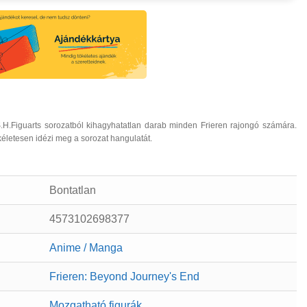
.H.Figuarts sorozatból kihagyhatatlan darab minden Frieren rajongó számára.
életesen idézi meg a sorozat hangulatát.
Bontatlan
4573102698377
Anime / Manga
Frieren: Beyond Journey's End
Mozgatható figurák