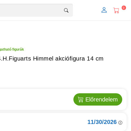
0
atható figurák
.H.Figuarts Himmel akciófigura 14 cm
Előrendelem
11/30/2026