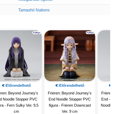
Tamashii Nations
Előrendelhető
Előrendelhető
eren: Beyond Journey's
Frieren: Beyond Journey's
Frieren
d Noodle Stopper PVC
End Noodle Stopper PVC
End - S
ura - Fern Sulky Ver. 9,5
figura - Frieren Downcast
Noodle 
cm
Ver. 9 cm