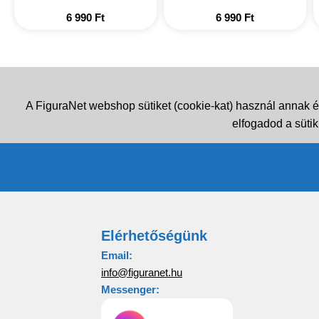
6 990
Ft
6 990
Ft
A FiguraNet webshop sütiket (cookie-kat) használ annak é
elfogadod a sütik
Elérhetőségünk
Email:
info@figuranet.hu
Messenger: