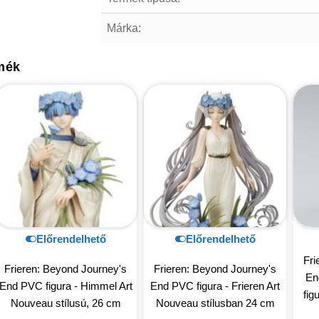
Márka:
mék
Előrendelhető
Előrendelhető
Fri
Frieren: Beyond Journey's
Frieren: Beyond Journey's
En
End PVC figura - Himmel Art
End PVC figura - Frieren Art
fig
Nouveau stílusú, 26 cm
Nouveau stílusban 24 cm