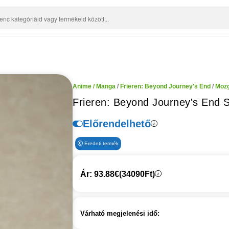
Anime / Manga
/
Frieren: Beyond Journey's End
/
Mozg
Frieren: Beyond Journey's End S
Előrendelhető
Eredeti termék
Ár: 93.88€
(34090Ft)
Várható megjelenési idő: