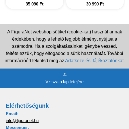
35 090
Ft
30 990
Ft
A FiguraNet webshop sütiket (cookie-kat) használ annak
érdekében, hogy a lehető legjobb élményt nyújtsa a
számodra. Ha a szolgáltatásainkat igénybe veszed,
feltételezzük, hogy elfogadod a sütik használatát. További
információért tekintsd meg az
Adatkezelési tájékoztatónkat
.
Vissza a lap tetejére
Elérhetőségünk
Email:
info@figuranet.hu
Messenger: