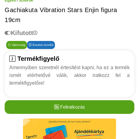
Egyéb
/
Szobrok
Gachiakuta Vibration Stars Enjin figura
19cm
Kifutott
Újdonság
Eredeti termék
Termékfigyelő
Amennyiben szeretnél értesítést kapni, ha ez a termék
ismét elérhetővé válik, akkor iratkozz fel a
termékfigyelőre!
Feliratkozás