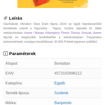
Leírás
Gachiakuta Vibration Stars Enjin figura 19cm az egyik legnépszerűbb
terméknek számít a FiguraNet - Figura, Szobor, Ajándék és Játék
webáruházban.
Anime / Manga
,
Képregény
,
Filmes
,
Disney
,
Sorozat
,
Gamer
figurák és kiegészítők rendelhetőek a webáruházban. Folyamatos
kedvezmények, országos kiszállítással, 30 000 Ft felett ingyenes szállítás!.
Paraméterek
Állapot:
Bontatlan
EAN:
4573102696212
Kategória:
Egyéb
Termék típusa:
Szobrok
Márka:
Banpresto