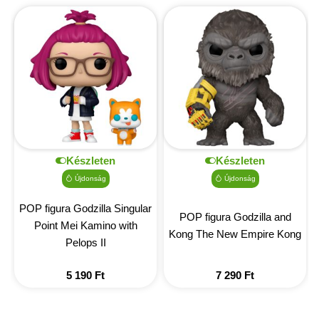
Készleten
Készleten
Újdonság
Újdonság
POP figura Godzilla Singular
POP figura Godzilla and
Point Mei Kamino with
Kong The New Empire Kong
Pelops II
5 190
Ft
7 290
Ft