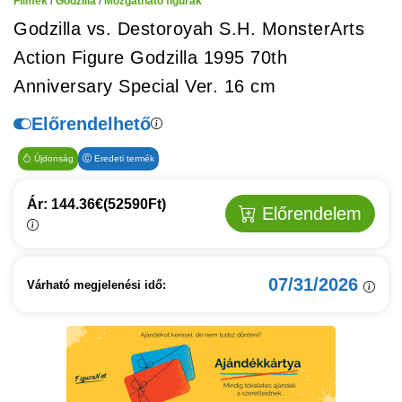
Filmek
/
Godzilla
/
Mozgatható figurák
Godzilla vs. Destoroyah S.H. MonsterArts
Action Figure Godzilla 1995 70th
Anniversary Special Ver. 16 cm
Előrendelhető
Újdonság
Eredeti termék
Ár: 144.36€
(52590Ft)
Előrendelem
07/31/2026
Várható megjelenési idő: