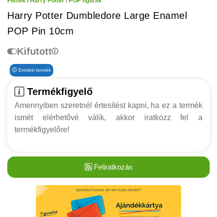
Filmek
/
Harry Potter
/
POP figurák
Harry Potter Dumbledore Large Enamel
POP Pin 10cm
Kifutott
Eredeti termék
Termékfigyelő
Amennyiben szeretnél értesítést kapni, ha ez a termék
ismét elérhetővé válik, akkor iratkozz fel a
termékfigyelőre!
Feliratkozás