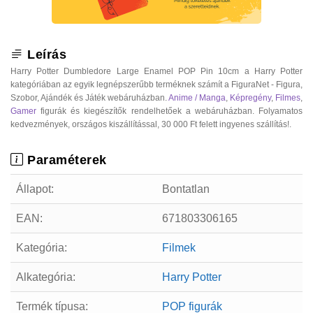
Leírás
Harry Potter Dumbledore Large Enamel POP Pin 10cm a Harry Potter
kategóriában az egyik legnépszerűbb terméknek számít a FiguraNet - Figura,
Szobor, Ajándék és Játék webáruházban.
Anime / Manga
,
Képregény
,
Filmes
,
Gamer
figurák és kiegészítők rendelhetőek a webáruházban. Folyamatos
kedvezmények, országos kiszállítással, 30 000 Ft felett ingyenes szállítás!.
Paraméterek
Állapot:
Bontatlan
EAN:
671803306165
Kategória:
Filmek
Alkategória:
Harry Potter
Termék típusa:
POP figurák