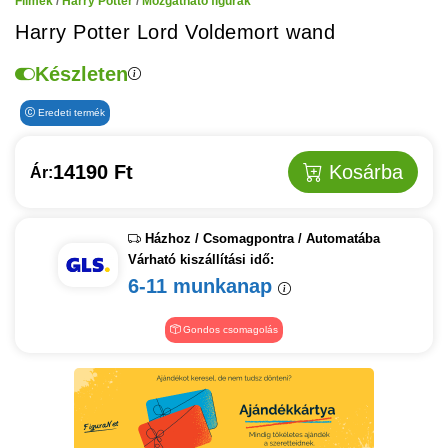
Filmek
/
Harry Potter
/
Mozgatható figurák
Harry Potter Lord Voldemort wand
Készleten
Eredeti termék
14190 Ft
Kosárba
Ár:
Házhoz / Csomagpontra / Automatába
Várható kiszállítási idő:
6-11 munkanap
Gondos csomagolás