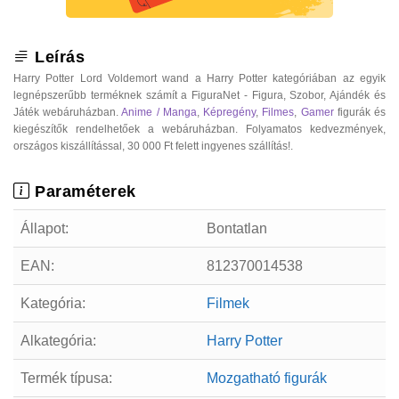
Leírás
Harry Potter Lord Voldemort wand a Harry Potter kategóriában az egyik
legnépszerűbb terméknek számít a FiguraNet - Figura, Szobor, Ajándék és
Játék webáruházban.
Anime / Manga
,
Képregény
,
Filmes
,
Gamer
figurák és
kiegészítők rendelhetőek a webáruházban. Folyamatos kedvezmények,
országos kiszállítással, 30 000 Ft felett ingyenes szállítás!.
Paraméterek
Állapot:
Bontatlan
EAN:
812370014538
Kategória:
Filmek
Alkategória:
Harry Potter
Termék típusa:
Mozgatható figurák