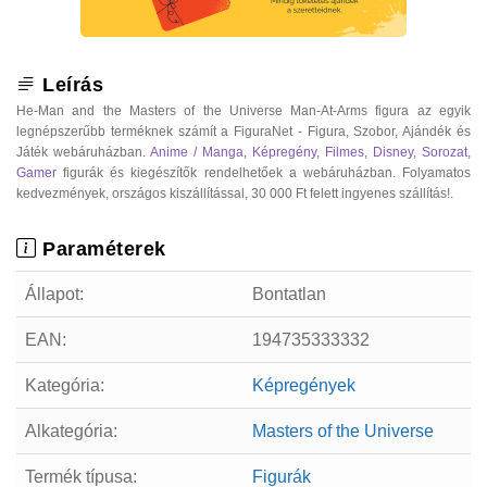
Leírás
He-Man and the Masters of the Universe Man-At-Arms figura az egyik
legnépszerűbb terméknek számít a FiguraNet - Figura, Szobor, Ajándék és
Játék webáruházban.
Anime / Manga
,
Képregény
,
Filmes
,
Disney
,
Sorozat
,
Gamer
figurák és kiegészítők rendelhetőek a webáruházban. Folyamatos
kedvezmények, országos kiszállítással, 30 000 Ft felett ingyenes szállítás!.
Paraméterek
Állapot:
Bontatlan
EAN:
194735333332
Kategória:
Képregények
Alkategória:
Masters of the Universe
Termék típusa:
Figurák