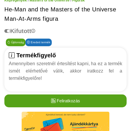
Képregények
/
Masters of the Universe
/
Figurák
He-Man and the Masters of the Universe
Man-At-Arms figura
Kifutott
Újdonság
Eredeti termék
Termékfigyelő
Amennyiben szeretnél értesítést kapni, ha ez a termék
ismét elérhetővé válik, akkor iratkozz fel a
termékfigyelőre!
Feliratkozás