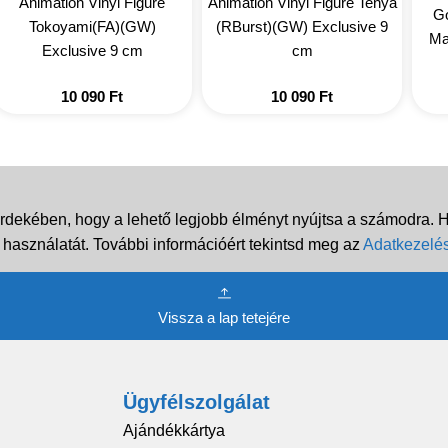
Animation Vinyl Figure
Animation Vinyl Figure Tenya
Go
Tokoyami(FA)(GW)
(RBurst)(GW) Exclusive 9
Mar
Exclusive 9 cm
cm
10 090
Ft
10 090
Ft
rdekében, hogy a lehető legjobb élményt nyújtsa a számodra. Ha
 használatát. További információért tekintsd meg az
Adatkezelés
Vissza a lap tetejére
Ügyfélszolgálat
Ajándékkártya