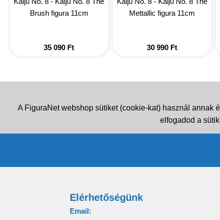
Kaiju No. 8 - Kaiju No. 8 The
Kaiju No. 8 - Kaiju No. 8 The
Brush figura 11cm
Mettallic figura 11cm
35 090
Ft
30 990
Ft
A FiguraNet webshop sütiket (cookie-kat) használ annak é
elfogadod a sütik
Elérhetőségünk
Email: