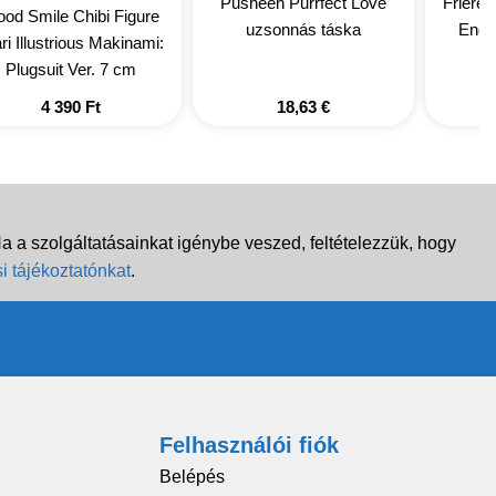
Pusheen Purrfect Love
Friere
od Smile Chibi Figure
uzsonnás táska
End 
i Illustrious Makinami:
Plugsuit Ver. 7 cm
4 390
Ft
18,63
€
 a szolgáltatásainkat igénybe veszed, feltételezzük, hogy
i tájékoztatónkat
.
Felhasználói fiók
Belépés