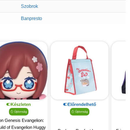
Szobrok
Banpresto
Készleten
Előrendelhető
Újdonság
Újdonság
n Genesis Evangelion:
ild of Evangelion Huggy