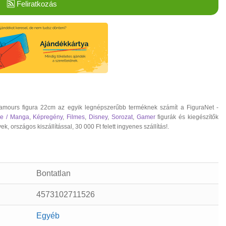
Feliratkozás
lamours figura 22cm az egyik legnépszerűbb terméknek számít a FiguraNet -
e / Manga
,
Képregény
,
Filmes
,
Disney
,
Sorozat
,
Gamer
figurák és kiegészítők
rszágos kiszállítással, 30 000 Ft felett ingyenes szállítás!.
Bontatlan
4573102711526
Egyéb