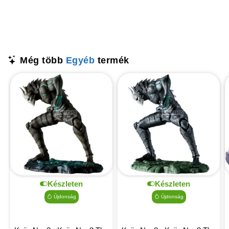
Még több
Egyéb
termék
Készleten
Készleten
Újdonság
Újdonság