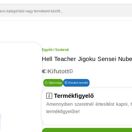
Egyéb
/
Szobrok
Hell Teacher Jigoku Sensei Nube
Kifutott
Újdonság
Eredeti termék
Termékfigyelő
Amennyiben szeretnél értesítést kapni, h
termékfigyelőre!