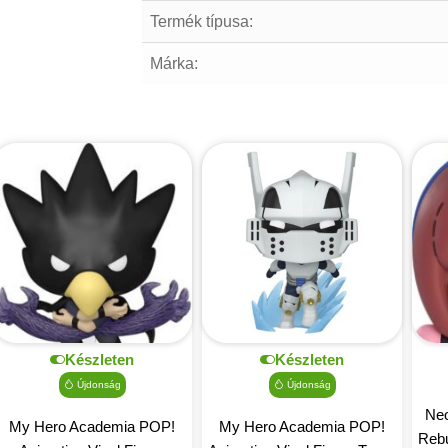
Termék típusa:
Márka:
Készleten
Készleten
Újdonság
Újdonság
Neo
My Hero Academia POP!
My Hero Academia POP!
Rebu