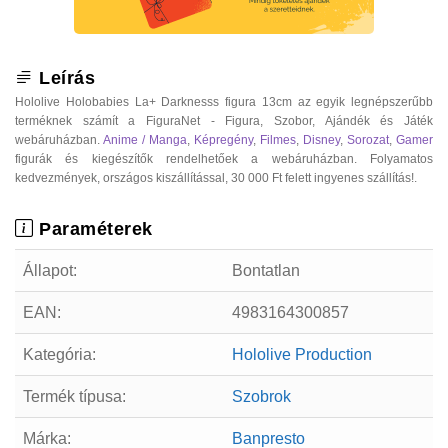
Leírás
Hololive Holobabies La+ Darknesss figura 13cm az egyik legnépszerűbb
terméknek számít a FiguraNet - Figura, Szobor, Ajándék és Játék
webáruházban.
Anime / Manga
,
Képregény
,
Filmes
,
Disney
,
Sorozat
,
Gamer
figurák és kiegészítők rendelhetőek a webáruházban. Folyamatos
kedvezmények, országos kiszállítással, 30 000 Ft felett ingyenes szállítás!.
Paraméterek
Állapot:
Bontatlan
EAN:
4983164300857
Kategória:
Hololive Production
Termék típusa:
Szobrok
Márka:
Banpresto