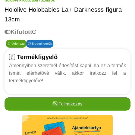
Hololive Production
/
Szobrok
Hololive Holobabies La+ Darknesss figura
13cm
Kifutott
Újdonság
Eredeti termék
Termékfigyelő
Amennyiben szeretnél értesítést kapni, ha ez a termék
ismét elérhetővé válik, akkor iratkozz fel a
termékfigyelőre!
Feliratkozás