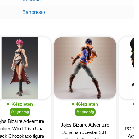
Banpresto
Készleten
Készleten
Újdonság
Újdonság
jos Bizarre Adventure
Jojos Bizarre Adventure
olden Wind Trish Una
POP fig
Jonathan Joestar S.H.
lack Chozokado figura
Adven