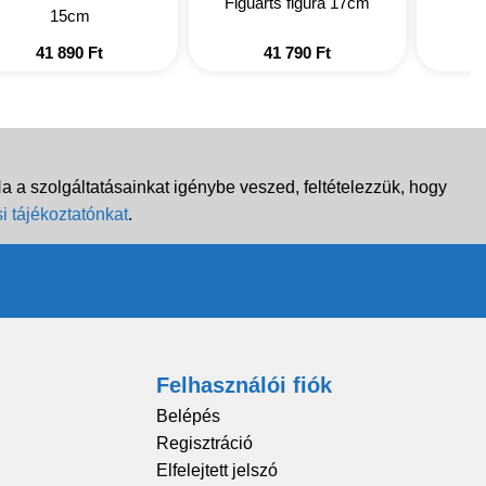
Figuarts figura 17cm
15cm
41 890
Ft
41 790
Ft
 a szolgáltatásainkat igénybe veszed, feltételezzük, hogy
i tájékoztatónkat
.
Felhasználói fiók
Belépés
Regisztráció
Elfelejtett jelszó