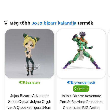
Még több
JoJo bizarr kalandja
termék
Készleten
Előrendelhető
Újdonság
Jojos Bizarre Adventure
JoJo's Bizarre Adventure
Stone Ocean Jolyne Cujoh
Part 3: Stardust Crusaders
ver.A Q posket figura 14cm
Chozokado BIG Action