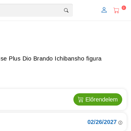
0
ise Plus Dio Brando Ichibansho figura
Előrendelem
02/26/2027