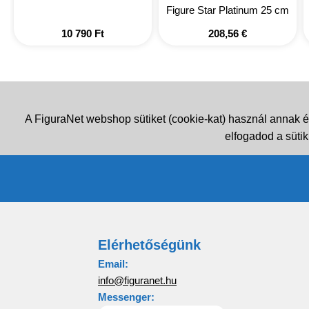
Figure Star Platinum 25 cm
10 790
Ft
208,56
€
A FiguraNet webshop sütiket (cookie-kat) használ annak é
elfogadod a sütik
Elérhetőségünk
Email:
info@figuranet.hu
Messenger: