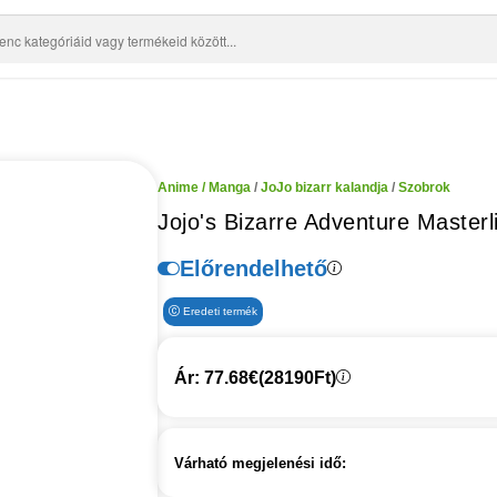
Anime / Manga
/
JoJo bizarr kalandja
/
Szobrok
Jojo's Bizarre Adventure Masterl
Előrendelhető
Eredeti termék
Ár: 77.68€
(28190Ft)
Várható megjelenési idő: