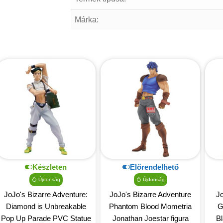
Márka:
Készleten
Előrendelhető
Újdonság
Újdonság
JoJo's Bizarre Adventure:
JoJo's Bizarre Adventure
Jo
Diamond is Unbreakable
Phantom Blood Mometria
G
Pop Up Parade PVC Statue
Jonathan Joestar figura
B