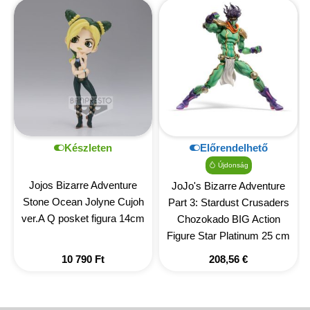
Készleten
Előrendelhető
Újdonság
Jojos Bizarre Adventure
JoJo's Bizarre Adventure
Stone Ocean Jolyne Cujoh
Part 3: Stardust Crusaders
ver.A Q posket figura 14cm
Chozokado BIG Action
Figure Star Platinum 25 cm
10 790
Ft
208,56
€