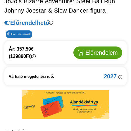
JoJo's Bizarre Adventure: Steel Ball Run
Johnny Joestar & Slow Dancer figura
Előrendelhető
Eredeti termék
Ár: 357.59€
Előrendelem
(129890Ft)
2027
Várható megjelenési idő: