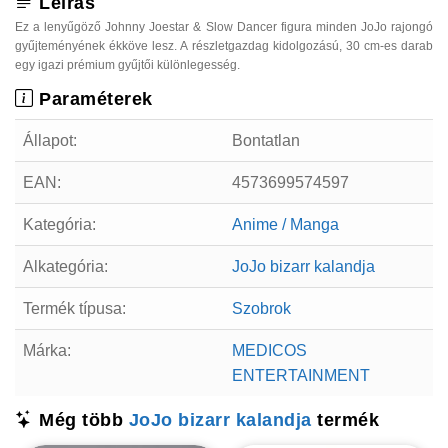
Leírás
Ez a lenyűgöző Johnny Joestar & Slow Dancer figura minden JoJo rajongó
gyűjteményének ékköve lesz. A részletgazdag kidolgozású, 30 cm-es darab
egy igazi prémium gyűjtői különlegesség.
Paraméterek
Állapot:
Bontatlan
EAN:
4573699574597
Kategória:
Anime / Manga
Alkategória:
JoJo bizarr kalandja
Termék típusa:
Szobrok
Márka:
MEDICOS
ENTERTAINMENT
Még több
JoJo bizarr kalandja
termék