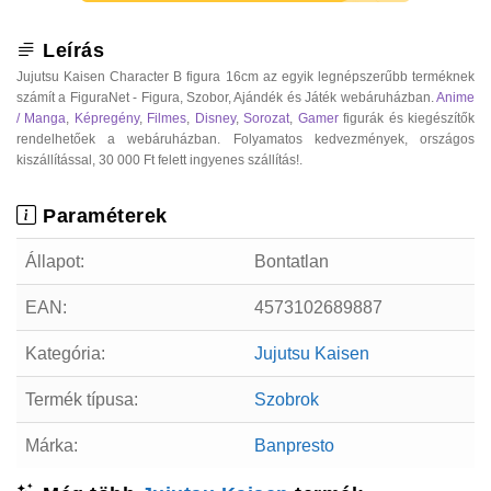
Leírás
Jujutsu Kaisen Character B figura 16cm az egyik legnépszerűbb terméknek
számít a FiguraNet - Figura, Szobor, Ajándék és Játék webáruházban.
Anime
/ Manga
,
Képregény
,
Filmes
,
Disney
,
Sorozat
,
Gamer
figurák és kiegészítők
rendelhetőek a webáruházban. Folyamatos kedvezmények, országos
kiszállítással, 30 000 Ft felett ingyenes szállítás!.
Paraméterek
Állapot:
Bontatlan
EAN:
4573102689887
Kategória:
Jujutsu Kaisen
Termék típusa:
Szobrok
Márka:
Banpresto