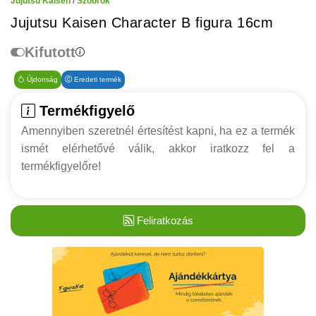
Jujutsu Kaisen
/
Szobrok
Jujutsu Kaisen Character B figura 16cm
Kifutott
Újdonság
Eredeti termék
Termékfigyelő
Amennyiben szeretnél értesítést kapni, ha ez a termék
ismét elérhetővé válik, akkor iratkozz fel a
termékfigyelőre!
Feliratkozás