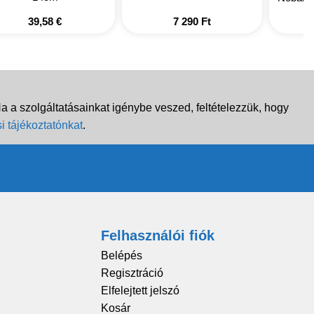
39,58
€
7 290
Ft
 a szolgáltatásainkat igénybe veszed, feltételezzük, hogy
i tájékoztatónkat
.
Felhasználói fiók
Belépés
Regisztráció
Elfelejtett jelszó
Kosár