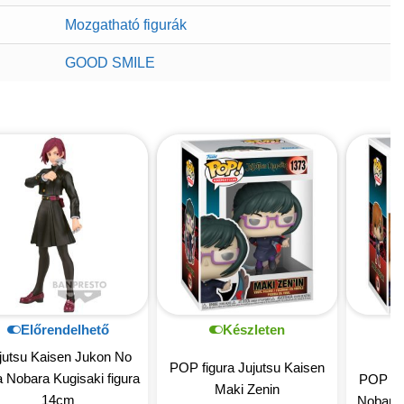
Mozgatható figurák
GOOD SMILE
Előrendelhető
Készleten
jutsu Kaisen Jukon No
POP figura Jujutsu Kaisen
 Nobara Kugisaki figura
POP fig
Maki Zenin
14cm
Nobara 