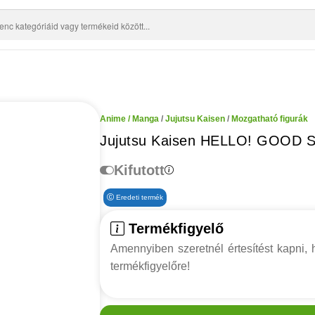
Anime / Manga
/
Jujutsu Kaisen
/
Mozgatható figurák
Jujutsu Kaisen HELLO! GOOD S
Kifutott
Eredeti termék
Termékfigyelő
Amennyiben szeretnél értesítést kapni, h
termékfigyelőre!