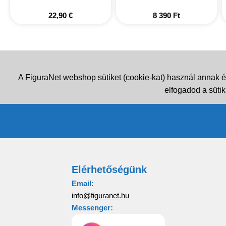
22,90
€
8 390
Ft
A FiguraNet webshop sütiket (cookie-kat) használ annak é
elfogadod a sütik
Elérhetőségünk
Email:
info@figuranet.hu
Messenger: