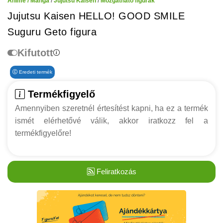
Anime / Manga
/
Jujutsu Kaisen
/
Mozgatható figurák
Jujutsu Kaisen HELLO! GOOD SMILE
Suguru Geto figura
Kifutott
Eredeti termék
Termékfigyelő
Amennyiben szeretnél értesítést kapni, ha ez a termék
ismét elérhetővé válik, akkor iratkozz fel a
termékfigyelőre!
Feliratkozás