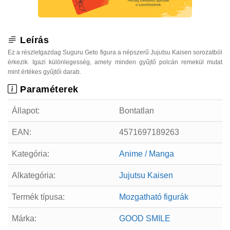
Leírás
Ez a részletgazdag Suguru Geto figura a népszerű Jujutsu Kaisen sorozatból
érkezik. Igazi különlegesség, amely minden gyűjtő polcán remekül mutat
mint értékes gyűjtői darab.
Paraméterek
Állapot:
Bontatlan
EAN:
4571697189263
Kategória:
Anime / Manga
Alkategória:
Jujutsu Kaisen
Termék típusa:
Mozgatható figurák
Márka:
GOOD SMILE